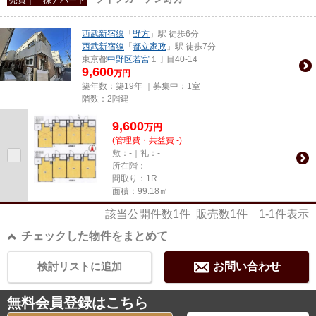
西武新宿線
「
野方
」駅 徒歩6分
西武新宿線
「
都立家政
」駅 徒歩7分
東京都
中野区
若宮
１丁目40-14
9,600
万円
築年数：築19年 ｜募集中：
1室
階数：2階建
9,600
万
円
(管理費・共益費 -)
敷：-｜礼：-
所在階：-
間取り：1R
面積：99.18㎡
該当公開件数
1
件 販売数
1
件
1-1
件表示
チェックした物件をまとめて
検討リストに追加
お問い合わせ
無料会員登録はこちら