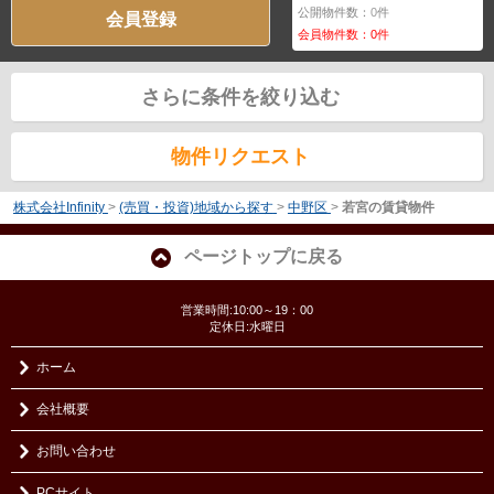
公開物件数：
0
件
会員登録
会員物件数：
0
件
さらに条件を絞り込む
物件リクエスト
株式会社Infinity
>
(売買・投資)地域から探す
>
中野区
>
若宮の賃貸物件
ページトップに戻る
営業時間:10:00～19：00
定休日:水曜日
ホーム
会社概要
お問い合わせ
PCサイト