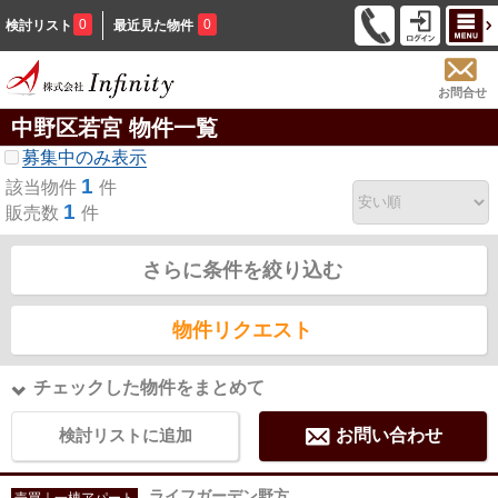
0
0
検討リスト
最近見た物件
お問合せ
中野区若宮 物件一覧
募集中のみ表示
1
該当物件
件
1
販売数
件
さらに条件を絞り込む
物件リクエスト
チェックした物件をまとめて
検討リストに追加
お問い合わせ
ライフガーデン野方
売買｜一棟アパート