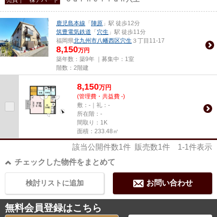
鹿児島本線
「
陣原
」駅 徒歩12分
筑豊電気鉄道
「
穴生
」駅 徒歩11分
福岡県
北九州市八幡西区
穴生
３丁目11-17
8,150
万円
築年数：築9年 ｜募集中：
1室
階数：2階建
8,150
万
円
(管理費・共益費 -)
敷：-｜礼：-
所在階：-
間取り：1K
面積：233.48㎡
該当公開件数
1
件 販売数
1
件
1-1
件表示
チェックした物件をまとめて
検討リストに追加
お問い合わせ
無料会員登録はこちら