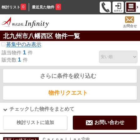
0
0
検討リスト
最近見た物件
お問合せ
北九州市八幡西区 物件一覧
募集中のみ表示
1
該当物件
件
1
販売数
件
さらに条件を絞り込む
物件リクエスト
チェックした物件をまとめて
検討リストに追加
お問い合わせ
Ｃａｒｎｅｌｉａｎ穴生
売買｜一棟アパート