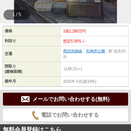
1 / 5
価格
1億1,280万円
利回り
想定5.00% / -
西武池袋線
「
石神井公園
」駅 徒歩10
交通
分
間取り
-(148.22㎡)
(建物面積)
築年月
2016年 6月(築10年)
メールでお問い合わせする(無料)
電話でお問い合わせする
無料会員登録はこちら