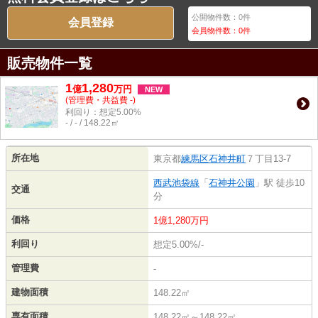
公開物件数：
0
件
会員登録
会員物件数：
0
件
販売物件一覧
1
1,280
億
万
円
NEW
(管理費・共益費 -)
利回り：想定5.00%
- / - / 148.22㎡
所在地
東京都
練馬区
石神井町
７丁目13-7
西武池袋線
「
石神井公園
」駅 徒歩10
交通
分
価格
1億1,280万円
利回り
想定5.00%/-
管理費
-
建物面積
148.22㎡
専有面積
148.22㎡～148.22㎡