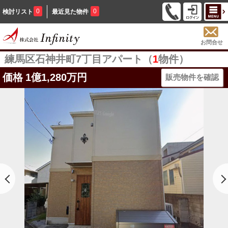
0
0
検討リスト
最近見た物件
お問合せ
練馬区石神井町7丁目アパート（
1
物件）
価格
1億1,280万円
販売物件を確認