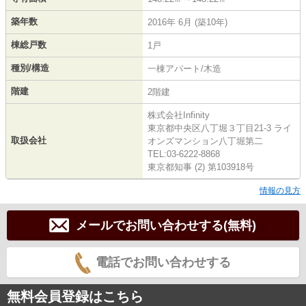
築年数
2016年 6月 (築10年)
棟総戸数
1戸
種別/構造
一棟アパート/木造
階建
2階建
株式会社Infinity
東京都中央区八丁堀３丁目21-3 ライ
取扱会社
オンズマンション八丁堀第二
TEL:03-6222-8868
東京都知事 (2) 第103918号
情報の見方
メールでお問い合わせする(無料)
電話でお問い合わせする
無料会員登録はこちら