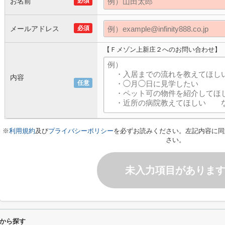
お名前
必須
メールアドレス
必須
【Ｆメゾン上新庄２へのお問い合わせ】
内容
任意
※
利用規約
及び
プライバシーポリシー
を必ずお読みください。左記内容に同
さい。
未入力項目がありま
から探す