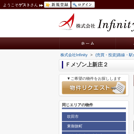
ようこそ
ゲスト
さん
株式会社Infinity
>
(売買・投資)路線・
Ｆメゾン上新庄２
▼ご希望の物件をお探しします
同じエリアの物件
吹田市
東御旅町