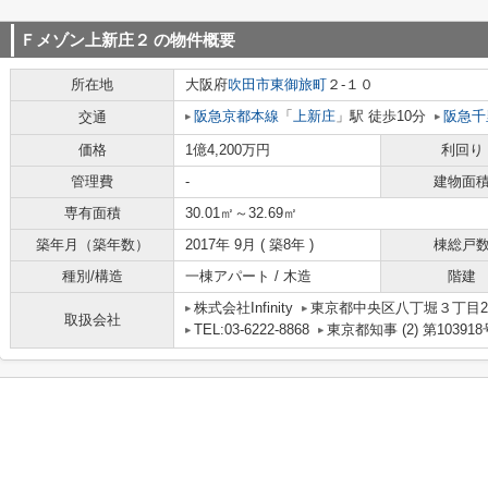
Ｆメゾン上新庄２
の物件概要
所在地
大阪府
吹田市
東御旅町
２-１０
阪急京都本線
「
上新庄
」駅 徒歩10分
阪急千
交通
価格
1億4,200万円
利回り
管理費
-
建物面
専有面積
30.01㎡～32.69㎡
築年月（築年数）
2017年 9月 ( 築8年 )
棟総戸
種別/構造
一棟アパート / 木造
階建
株式会社Infinity
東京都中央区八丁堀３丁目2
取扱会社
TEL:03-6222-8868
東京都知事 (2) 第103918