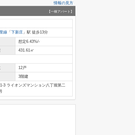
情報の見方
【一棟アパート】
里線
「
下新庄
」駅 徒歩13分
想定6.43%/-
積
431.61㎡
数
12戸
3階建
1-3 ライオンズマンション八丁堀第二
号