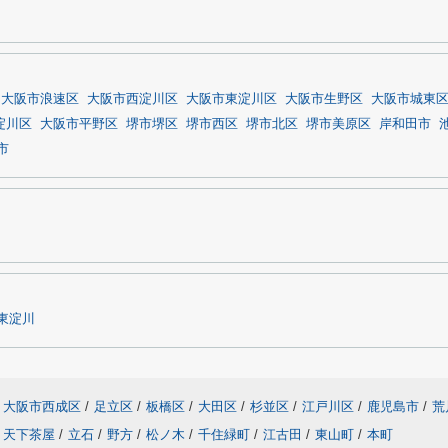
大阪市浪速区
大阪市西淀川区
大阪市東淀川区
大阪市生野区
大阪市城東
淀川区
大阪市平野区
堺市堺区
堺市西区
堺市北区
堺市美原区
岸和田市
市
東淀川
大阪市西成区
/
足立区
/
板橋区
/
大田区
/
杉並区
/
江戸川区
/
鹿児島市
/
荒
天下茶屋
/
立石
/
野方
/
松ノ木
/
千住緑町
/
江古田
/
東山町
/
本町