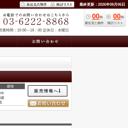
最終更新：2026年08月06日
00
00
件
件
最近見た物件
検討リスト
営業時間：10:00～19：00
定休日：水曜日
建物
販売情報へ
8年
階建
造