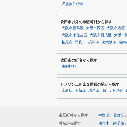
収益物件特集
吹田市以外の市区町村から探す
大阪市福島区
大阪市西区
大阪市港区
大阪市東住吉区
大阪市西成区
大阪市
柏原市
門真市
摂津市
東大阪市
泉南
吹田市の町名から探す
東御旅町
Ｆメゾン上新庄２周辺の駅から探す
上新庄
下新庄
瑞光四丁目
ＪＲ淡路
市区町村から探す
中野区
/
葛飾区
/
町名から探す
四つ木
/
南千住
/