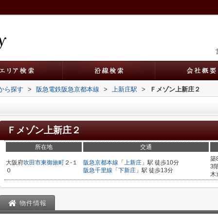
駅から探す
>
阪急電鉄阪急京都本線
>
上新庄駅
>
Ｆメゾン上新庄２
Ｆメゾン上新庄２
所在地
交通
築
大阪府
吹田市
東御旅町
２-１
阪急京都本線
「
上新庄
」駅 徒歩10分
3
０
阪急千里線
「
下新庄
」駅 徒歩13分
木
物件情報