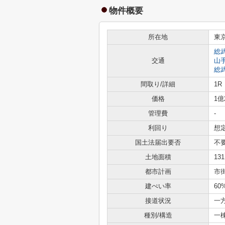
物件概要
所在地
東
総
交通
山
総
間取り/詳細
1R
価格
1億
管理費
-
利回り
想定
国土法届出要否
不
土地面積
13
都市計画
市
建ぺい率
60
接道状況
一方
種別/構造
一