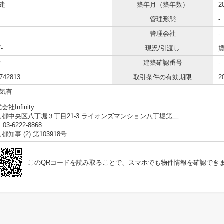
建
築年月（築年数）
2
管理形態
-
管理会社
-
-
現況/引渡し
介
建築確認番号
-
742813
取引条件の有効期限
2
気有
会社Infinity
京都中央区八丁堀３丁目21-3 ライオンズマンション八丁堀第二
:03-6222-8868
都知事 (2) 第103918号
このQRコードを読み取ることで、スマホでも物件情報を確認でき