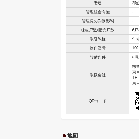
階建
2階
管理組合有無
-
管理員の勤務形態
-
棟総戸数/販売戸数
6戸/
取引態様
仲
物件番号
102
電
設備条件
株式
東
取扱会社
TEL
東京
QRコード
地図