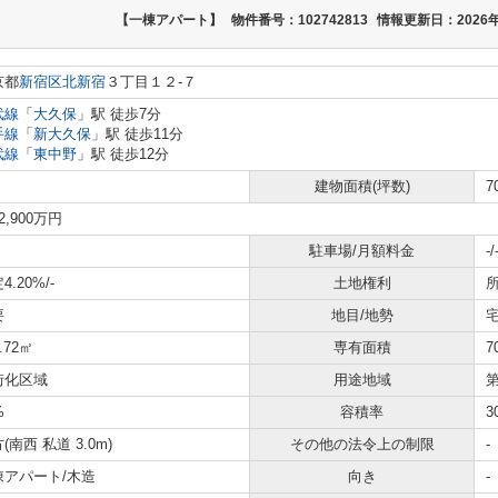
【一棟アパート】
物件番号：102742813
情報更新日：2026年
京都
新宿区
北新宿
３丁目１２-７
武線
「
大久保
」駅 徒歩7分
手線
「
新大久保
」駅 徒歩11分
武線
「
東中野
」駅 徒歩12分
建物面積(坪数)
7
2,900万円
駐車場/月額料金
-/
4.20%
/-
土地権利
要
地目/地勢
1.72㎡
専有面積
7
街化区域
用途地域
%
容積率
3
(南西 私道 3.0m)
その他の法令上の制限
-
棟アパート/木造
向き
-