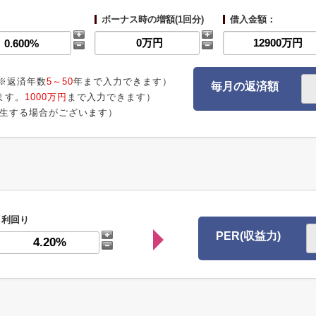
ボーナス時の増額(1回分)
借入金額：
※返済年数
5～50
年まで入力できます）
毎月の返済額
ます。
1000万円
まで入力できます）
生する場合がございます）
利回り
PER(収益力)