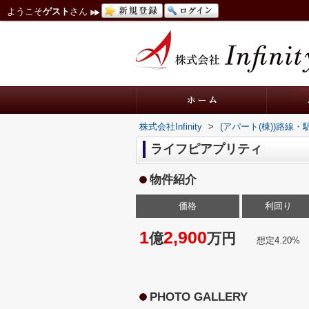
ようこそ
ゲスト
さん
株式会社Infinity
>
(アパート(棟))路線
ライフピアプリティ
物件紹介
価格
利回り
1
2,900
億
万円
想定4.20%
PHOTO GALLERY