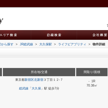
・駅から探す
>
JR総武線
>
大久保駅
>
ライフピアプリティ
>
物件詳細
所在地/交通
間取り/面積
東京都
新宿区
北新宿
３丁目１２-７
- 1R
70.38㎡
総武線
「
大久保
」駅 徒歩7分