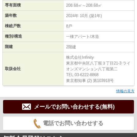
専有面積
208.68㎡～208.68㎡
築年数
2024年 10月 (築1年)
棟総戸数
8戸
種別/構造
一棟アパート/木造
階建
2階建
株式会社Infinity
東京都中央区八丁堀３丁目21-3 ライ
取扱会社
オンズマンション八丁堀第二
TEL:03-6222-8868
東京都知事 (2) 第103918号
情報の見方
メールでお問い合わせする(無料)
電話でお問い合わせする