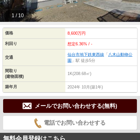
1 / 10
価格
8,600万円
利回り
想定6.36% / -
仙台市地下鉄東西線
「
八木山動物公
交通
園
」駅 徒歩5分
間取り
1K(208.68㎡)
(建物面積)
築年月
2024年 10月(築1年)
メールでお問い合わせする(無料)
電話でお問い合わせする
無料会員登録はこちら