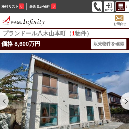
0
0
検討リスト
最近見た物件
お問合せ
プランドール八木山本町（
1
物件）
価格
8,600万円
販売物件を確認