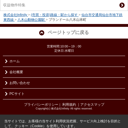
収益物件特集
株式会社Infinity
>
(売買・投資)路線・駅から探す
>
仙台市交通局仙台市地下鉄
東西線
>
八木山動物公園駅
>
プランドール八木山本町
ページトップに戻る
営業時間:10:00～19：00
定休日:水曜日
ホーム
会社概要
お問い合わせ
PCサイト
プライバシーポリシー
利用規約
｜アクセスマップ
｜
Copyright(c) 株式会社Infinity All rights reserved.
当サイトでは、お客様の当サイト利用状況把握、サービス向上検討を目的と
して、クッキー（Cookie）を使用しています。