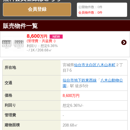
公開物件数：
0
件
会員登録
会員物件数：
0
件
販売物件一覧
8,600
万
円
NEW
(管理費・共益費 -)
利回り：想定6.36%
- / 1K / 208.68㎡
宮城県
仙台市太白区
八木山本町
２丁
所在地
目7-5
仙台市地下鉄東西線
「
八木山動物公
交通
園
」駅 徒歩5分
価格
8,600万円
利回り
想定6.36%/-
管理費
-
建物面積
208.68㎡