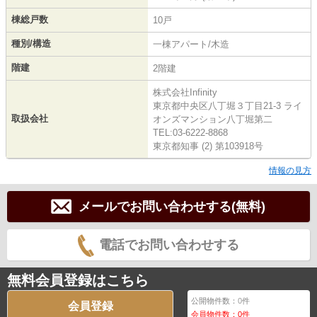
棟総戸数
10戸
種別/構造
一棟アパート/木造
階建
2階建
株式会社Infinity
東京都中央区八丁堀３丁目21-3 ライ
取扱会社
オンズマンション八丁堀第二
TEL:03-6222-8868
東京都知事 (2) 第103918号
情報の見方
メールでお問い合わせする(無料)
電話でお問い合わせする
無料会員登録はこちら
公開物件数：
0
件
会員登録
会員物件数：
0
件