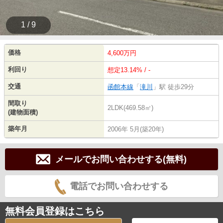
1 / 9
価格
4,600万円
利回り
想定13.14% / -
交通
函館本線
「
滝川
」駅 徒歩29分
間取り
2LDK(469.58㎡)
(建物面積)
築年月
2006年 5月(築20年)
メールでお問い合わせする(無料)
電話でお問い合わせする
無料会員登録はこちら