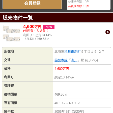
公開物件数：
0
件
会員登録
会員物件数：
0
件
販売物件一覧
4,600
万
円
NEW
(管理費・共益費 -)
利回り：想定13.14%
- / 2LDK / 469.58㎡
所在地
北海道
滝川市
新町
５丁目１５-２７
交通
函館本線
「
滝川
」駅 徒歩29分
価格
4,600万円
利回り
想定13.14%/-
管理費
-
建物面積
469.58㎡
専有面積
40.10㎡～60.30㎡
築年数
2006年 5月 (築20年)