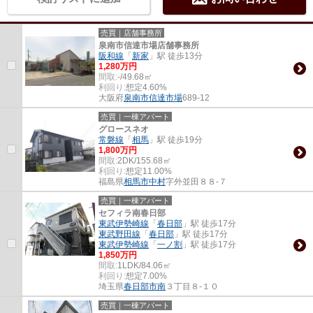
売買｜店舗事務所
泉南市信達市場店舗事務所
阪和線
「
新家
」駅 徒歩13分
1,280万円
間取:
-/49.68㎡
利回り:
想定4.60%
大阪府
泉南市
信達市場
689-12
売買｜一棟アパート
グロースネオ
常磐線
「
相馬
」駅 徒歩19分
1,800万円
間取:
2DK/155.68㎡
利回り:
想定11.00%
福島県
相馬市
中村
字外並田８８-７
売買｜一棟アパート
セフィラ南春日部
東武伊勢崎線
「
春日部
」駅 徒歩17分
東武野田線
「
春日部
」駅 徒歩17分
東武伊勢崎線
「
一ノ割
」駅 徒歩17分
1,850万円
間取:
1LDK/84.06㎡
利回り:
想定7.00%
埼玉県
春日部市
南
３丁目８-１０
売買｜一棟アパート