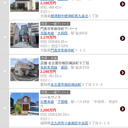
2,100万円
間取:
-/89.42㎡
利回り:
-
北海道
標津郡中標津町
西九条北
１丁目
売買｜一棟アパート
門真市常称寺町アパート
京阪本線
「
大和田
」駅 徒歩6分
2,170万円
間取:
1DK/64.35㎡
利回り:
想定7.02%
大阪府
門真市
常称寺町
７-１２
売買｜店舗
店舗 名古屋市南区鳴浜町５丁目
名鉄常滑線
「
柴田
」駅 徒歩15分
2,190万円
間取:
-/91.61㎡
利回り:
-
愛知県
名古屋市南区
鳴浜町
５丁目３０-３
売買｜一棟アパート
ハーモヴィラ
日豊本線
「
下曽根
」駅 バス14分 「中吉田」 停歩5
分
2,200万円
間取:
2DK/104.33㎡
利回り:
-
福岡県
北九州市小倉南区
中吉田
５丁目５-１３