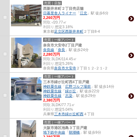
売買｜店舗
西新井本町２丁目売店舗
日暮里舎人ライナー
「
江北
」駅 徒歩6分
2,260万円
間取:
-/20.77㎡
利回り:
想定3.18%
東京都
足立区
西新井本町
２丁目8-4
売買｜一棟アパート
奈良市大安寺2丁目戸建
奈良線
「
奈良
」駅 徒歩24分
2,280万円
間取:
3LDK/114.45㎡
利回り:
想定5.26%
奈良県
奈良市
大安寺
２丁目１２-２１-２
売買｜一棟アパート
三木市緑が丘町西4丁目戸建
神鉄粟生線
「
広野ゴルフ場前
」駅 徒歩14分
神鉄粟生線
「
緑が丘
」駅 徒歩22分
神鉄粟生線
「
志染
」駅 徒歩29分
2,380万円
間取:
3LDK/77.71㎡
利回り:
想定5.04%
兵庫県
三木市
緑が丘町西
４丁目
売買｜一棟アパート
大阪市港区池島３丁目戸建
地下鉄中央線
「
朝潮橋
」駅 徒歩9分
2,380万円