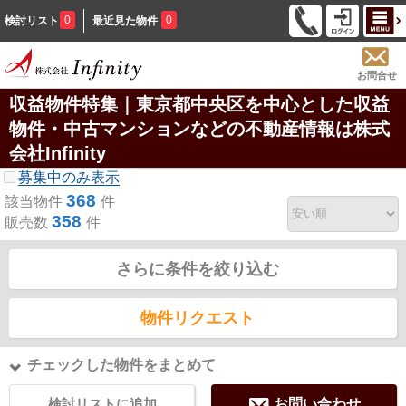
0
0
検討リスト
最近見た物件
お問合せ
収益物件特集｜東京都中央区を中心とした収益
物件・中古マンションなどの不動産情報は株式
会社Infinity
募集中のみ表示
368
該当物件
件
358
販売数
件
さらに条件を絞り込む
物件リクエスト
チェックした物件をまとめて
検討リストに追加
お問い合わせ