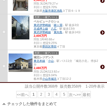
間取:
3LDK/79.27㎡
利回り:
想定6.70%
大阪府
大阪市港区
池島
３丁目６-１９
売買｜一棟アパート
ベルビュークロシェ
東武伊勢崎線
「
鐘ヶ淵
」駅 徒歩3分
京成押上線
「
八広
」駅 徒歩13分
東武伊勢崎線
「
東向島
」駅 徒歩14分
2,400万円
間取:
1R/40.68㎡
利回り:
想定9.25%
東京都
墨田区
墨田
４丁目
売買｜一棟アパート
城北レジデンス
東北本線
「
小山
」駅 バス11分 「城北小北」 停歩2
分
2,480万円
間取:
2LDK/113.92㎡
利回り:
想定6.04%
栃木県
小山市
城北
３丁目12-2
該当公開件数
368
件 販売数
358
件
1-20
件表示
1
2
3
4
5
<<前へ
次へ>>
最初
チェックした物件をまとめて