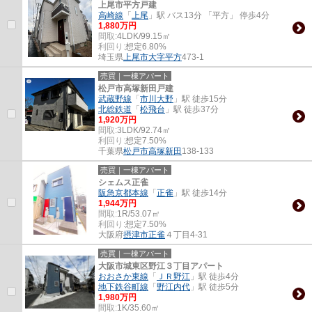
上尾市平方戸建
高崎線
「
上尾
」駅 バス13分 「平方」 停歩4分
1,880万円
間取:
4LDK/99.15㎡
利回り:
想定6.80%
埼玉県
上尾市
大字平方
473-1
売買｜一棟アパート
松戸市高塚新田戸建
武蔵野線
「
市川大野
」駅 徒歩15分
北総鉄道
「
松飛台
」駅 徒歩37分
1,920万円
間取:
3LDK/92.74㎡
利回り:
想定7.50%
千葉県
松戸市
高塚新田
138-133
売買｜一棟アパート
シェムス正雀
阪急京都本線
「
正雀
」駅 徒歩14分
1,944万円
間取:
1R/53.07㎡
利回り:
想定7.50%
大阪府
摂津市
正雀
４丁目4-31
売買｜一棟アパート
大阪市城東区野江３丁目アパート
おおさか東線
「
ＪＲ野江
」駅 徒歩4分
地下鉄谷町線
「
野江内代
」駅 徒歩5分
1,980万円
間取:
1K/35.60㎡