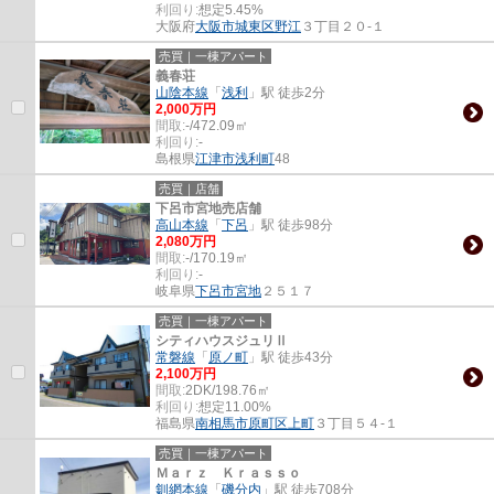
利回り:
想定5.45%
大阪府
大阪市城東区
野江
３丁目２０-１
売買｜一棟アパート
義春荘
山陰本線
「
浅利
」駅 徒歩2分
2,000万円
間取:
-/472.09㎡
利回り:
-
島根県
江津市
浅利町
48
売買｜店舗
下呂市宮地売店舗
高山本線
「
下呂
」駅 徒歩98分
2,080万円
間取:
-/170.19㎡
利回り:
-
岐阜県
下呂市
宮地
２５１７
売買｜一棟アパート
シティハウスジュリⅡ
常磐線
「
原ノ町
」駅 徒歩43分
2,100万円
間取:
2DK/198.76㎡
利回り:
想定11.00%
福島県
南相馬市
原町区上町
３丁目５４-１
売買｜一棟アパート
Ｍａｒｚ Ｋｒａｓｓｏ
釧網本線
「
磯分内
」駅 徒歩708分