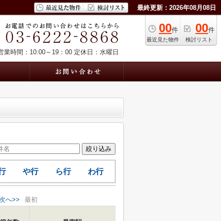
最終更新：2026年08月08日
00
00
件
件
最近見た物件
検討リスト
営業時間：10:00～19：00
定休日：水曜日
行
や行
ら行
わ行
次へ>>
最初