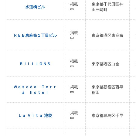
掲載
東京都千代田区神
水道橋ビル
中
田三崎町
掲載
ＲＥＢ東麻布１丁目ビル
東京都港区東麻布
中
掲載
ＢＩＬＬＩＯＮＳ
東京都港区白金
中
Ｗａｓｅｄａ Ｔｅｒｒ
掲載
東京都新宿区西早
ａ ｈｏｔｅｌ
中
稲田
掲載
Ｌａ Ｖｉｔａ 池袋
東京都豊島区千早
中