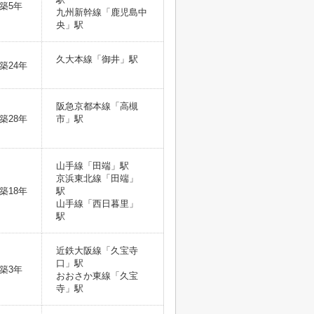
築5年
九州新幹線「鹿児島中
央」駅
久大本線「御井」駅
築24年
阪急京都本線「高槻
築28年
市」駅
山手線「田端」駅
京浜東北線「田端」
築18年
駅
山手線「西日暮里」
駅
近鉄大阪線「久宝寺
口」駅
築3年
おおさか東線「久宝
寺」駅