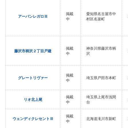
掲載
愛知県名古屋市中
アーバンレガロⅢ
中
村区名楽町
掲載
神奈川県藤沢市柄
藤沢市柄沢２丁目戸建
中
沢
掲載
グレートリヴァー
埼玉県戸田市本町
中
掲載
埼玉県上尾市浅間
リオ北上尾
中
台
掲載
ウェンディクレセントⅢ
北海道滝川市新町
中