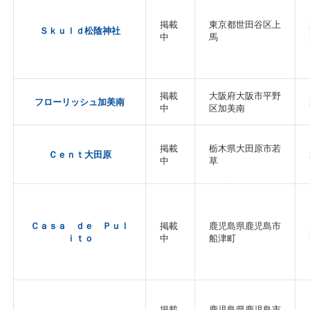
掲載
東京都世田谷区上
Ｓｋｕｌｄ松陰神社
中
馬
掲載
大阪府大阪市平野
フローリッシュ加美南
中
区加美南
掲載
栃木県大田原市若
Ｃｅｎｔ大田原
中
草
Ｃａｓａ ｄｅ Ｐｕｌ
掲載
鹿児島県鹿児島市
ｉｔｏ
中
船津町
掲載
鹿児島県鹿児島市