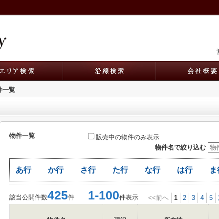
物件一覧
物件一覧
販売中の物件のみ表示
物件名で絞り込む
あ行
か行
さ行
た行
な行
は行
ま
425
1-100
該当公開件数
件
件表示
<<前へ
1
2
3
4
5