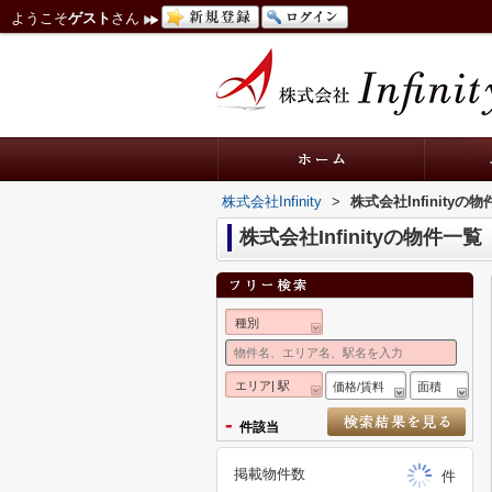
ようこそ
ゲスト
さん
株式会社Infinity
>
株式会社Infinityの
株式会社Infinityの物件一覧
種別
エリア| 駅
価格/賃料
面積
-
件該当
掲載物件数
件