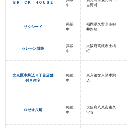
ＢＲＩＣＫ ＨＯＵＳＥ
中
吉野町
掲載
福岡県久留米市御
サクシード
中
井旗崎
掲載
大阪府高槻市土橋
セレーン城跡
中
町
文京区本駒込４丁目店舗
掲載
東京都文京区本駒
付き住宅
中
込
掲載
大阪府八尾市東久
ロゼオ八尾
中
宝寺