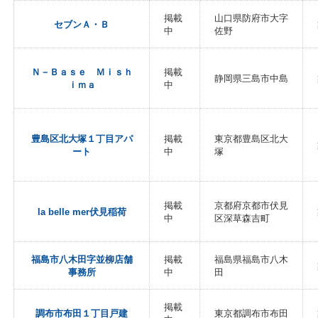
掲載
山口県防府市大字
セブンＡ・Ｂ
中
佐野
Ｎ－Ｂａｓｅ Ｍｉｓｈ
掲載
静岡県三島市中島
ｉｍａ
中
豊島区北大塚１丁目アパ
掲載
東京都豊島区北大
ート
中
塚
掲載
京都府京都市伏見
la belle mer伏見稲荷
中
区深草森吉町
福島市八木田字並柳店舗
掲載
福島県福島市八木
事務所
中
田
掲載
調布市布田１丁目戸建
東京都調布市布田