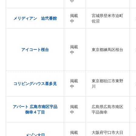
中
掲載
宮城県登米市迫町
メリディアン 迫弐番館
中
佐沼
掲載
アイコート桜台
東京都練馬区桜台
中
掲載
東京都狛江市東野
コリビングハウス喜多見
中
川
アパート 広島市南区宇品
掲載
広島県広島市南区
御幸４丁目
中
宇品御幸
掲載
大阪府守口市大日
メゾン大日