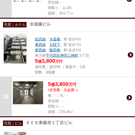
所在階：-
間取り：1LDK
面積：354.77㎡
水道橋ビル
売買｜ホテル
総武線
「
水道橋
」駅 徒歩6分
東西線
「
九段下
」駅 徒歩7分
東西線
「
飯田橋
」駅 徒歩9分
東京都
千代田区
神田三崎町
３丁目
5
3,800
億
万円
築年数：築30年 ｜募集中：
1室
階数：8階建
5
3,800
億
万
円
(管理費・共益費 -)
敷：-｜礼：-
所在階：-
間取り：-
面積：278.48㎡
ＲＥＢ東麻布１丁目ビル
売買｜ビル