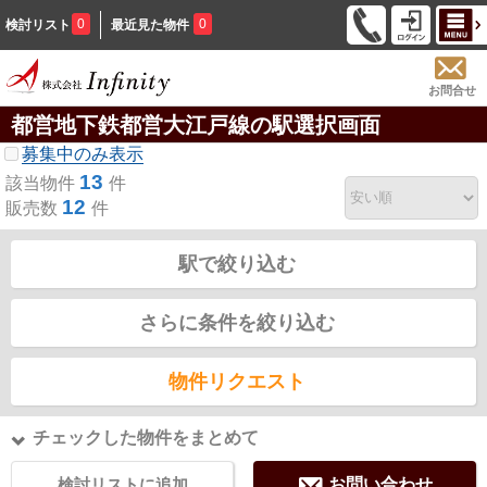
0
0
検討リスト
最近見た物件
お問合せ
都営地下鉄都営大江戸線の駅選択画面
募集中のみ表示
13
該当物件
件
12
販売数
件
駅で絞り込む
さらに条件を絞り込む
物件リクエスト
チェックした物件をまとめて
検討リストに追加
お問い合わせ