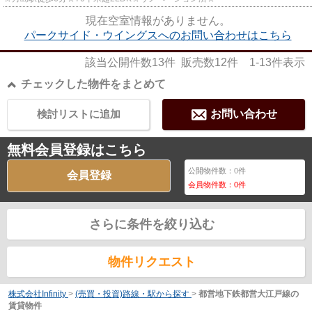
現在空室情報がありません。
パークサイド・ウイングスへのお問い合わせはこちら
該当公開件数
13
件 販売数
12
件
1-13
件表示
チェックした物件をまとめて
検討リストに追加
お問い合わせ
無料会員登録はこちら
公開物件数：
0
件
会員登録
会員物件数：
0
件
さらに条件を絞り込む
物件リクエスト
株式会社Infinity
>
(売買・投資)路線・駅から探す
>
都営地下鉄都営大江戸線の
賃貸物件