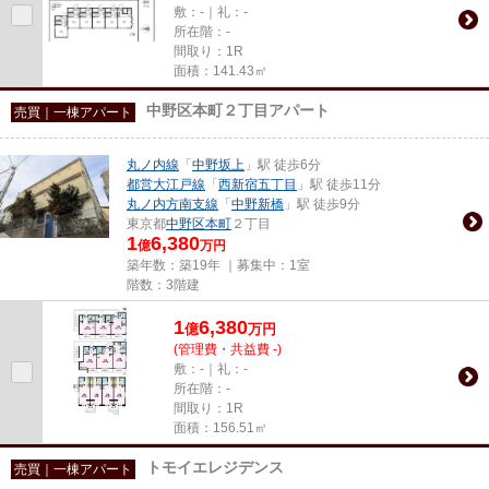
敷：-｜礼：-
所在階：-
間取り：1R
面積：141.43㎡
中野区本町２丁目アパート
売買｜一棟アパート
丸ノ内線
「
中野坂上
」駅 徒歩6分
都営大江戸線
「
西新宿五丁目
」駅 徒歩11分
丸ノ内方南支線
「
中野新橋
」駅 徒歩9分
東京都
中野区
本町
２丁目
1
6,380
億
万円
築年数：築19年 ｜募集中：
1室
階数：3階建
1
6,380
億
万
円
(管理費・共益費 -)
敷：-｜礼：-
所在階：-
間取り：1R
面積：156.51㎡
トモイエレジデンス
売買｜一棟アパート