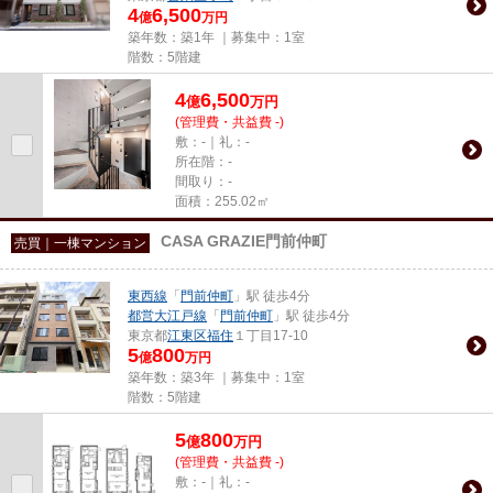
4
6,500
億
万円
築年数：築1年 ｜募集中：
1室
階数：5階建
4
6,500
億
万
円
(管理費・共益費 -)
敷：-｜礼：-
所在階：-
間取り：-
面積：255.02㎡
CASA GRAZIE門前仲町
売買｜一棟マンション
東西線
「
門前仲町
」駅 徒歩4分
都営大江戸線
「
門前仲町
」駅 徒歩4分
東京都
江東区
福住
１丁目17-10
5
800
億
万円
築年数：築3年 ｜募集中：
1室
階数：5階建
5
800
億
万
円
(管理費・共益費 -)
敷：-｜礼：-