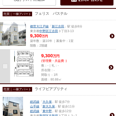
フェリス パステル
売買｜一棟アパート
都営大江戸線
「
新江古田
」駅 徒歩8分
東京都
中野区
江古田
３丁目3-13
9,300
万円
築年数：築10年 ｜募集中：
1室
階数：2階建
9,300
万
円
(管理費・共益費 -)
敷：-｜礼：-
所在階：-
間取り：1R
面積：80.88㎡
ライフピアプリティ
売買｜一棟アパート
総武線
「
大久保
」駅 徒歩7分
山手線
「
新大久保
」駅 徒歩11分
総武線
「
東中野
」駅 徒歩12分
東京都
新宿区
北新宿
３丁目１２-７