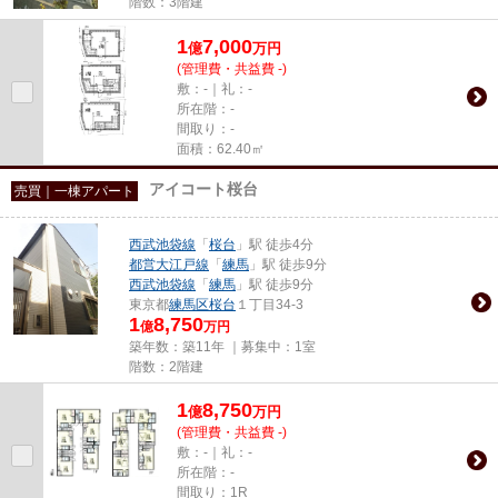
階数：3階建
1
7,000
億
万
円
(管理費・共益費 -)
敷：-｜礼：-
所在階：-
間取り：-
面積：62.40㎡
アイコート桜台
売買｜一棟アパート
西武池袋線
「
桜台
」駅 徒歩4分
都営大江戸線
「
練馬
」駅 徒歩9分
西武池袋線
「
練馬
」駅 徒歩9分
東京都
練馬区
桜台
１丁目34-3
1
8,750
億
万円
築年数：築11年 ｜募集中：
1室
階数：2階建
1
8,750
億
万
円
(管理費・共益費 -)
敷：-｜礼：-
所在階：-
間取り：1R