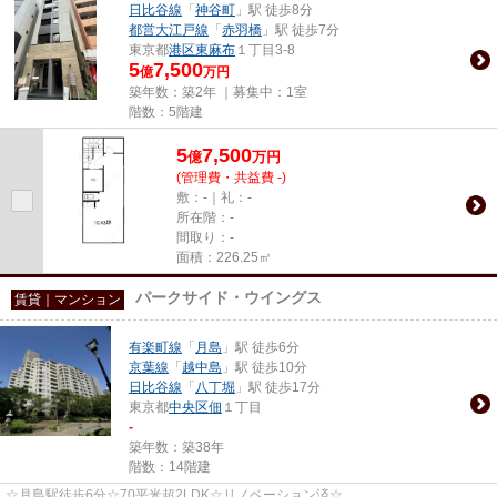
日比谷線
「
神谷町
」駅 徒歩8分
都営大江戸線
「
赤羽橋
」駅 徒歩7分
東京都
港区
東麻布
１丁目3-8
5
7,500
億
万円
築年数：築2年 ｜募集中：
1室
階数：5階建
5
7,500
億
万
円
(管理費・共益費 -)
敷：-｜礼：-
所在階：-
間取り：-
面積：226.25㎡
パークサイド・ウイングス
賃貸｜マンション
有楽町線
「
月島
」駅 徒歩6分
京葉線
「
越中島
」駅 徒歩10分
日比谷線
「
八丁堀
」駅 徒歩17分
東京都
中央区
佃
１丁目
-
築年数：築38年
階数：14階建
☆月島駅徒歩6分☆70平米超2LDK☆リノベーション済☆