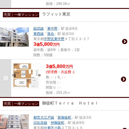
面積：286.06㎡
ラフィット東京
売買｜一棟マンション
総武線
「
東中野
」駅 徒歩8分
東西線
「
落合
」駅 徒歩3分
東京都
中野区
東中野
４丁目２３-２７
3
5,800
億
万円
築年数：築9年 ｜募集中：
1室
階数：5階建
3
5,800
億
万
円
(管理費・共益費 -)
敷：-｜礼：-
所在階：-
間取り：-
面積：255.25㎡
御徒町Ｔｅｒｒａ Ｈｏｔｅｌ
売買｜一棟マンション
都営大江戸線
「
新御徒町
」駅 徒歩3分
日比谷線
「
仲御徒町
」駅 徒歩9分
東京都
台東区
小島
２丁目３-１５