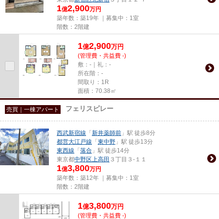
1
2,900
億
万円
築年数：築19年 ｜募集中：
1室
階数：2階建
1
2,900
億
万
円
(管理費・共益費 -)
敷：-｜礼：-
所在階：-
間取り：1R
面積：70.38㎡
フェリスピレー
売買｜一棟アパート
西武新宿線
「
新井薬師前
」駅 徒歩8分
都営大江戸線
「
東中野
」駅 徒歩13分
東西線
「
落合
」駅 徒歩14分
東京都
中野区
上高田
３丁目３-１１
1
3,800
億
万円
築年数：築12年 ｜募集中：
1室
階数：2階建
1
3,800
億
万
円
(管理費・共益費 -)