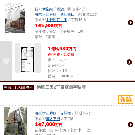
西武新宿線
「
沼袋
」駅 徒歩8分
都営大江戸線
「
新江古田
」駅 徒歩12分
東京都
中野区
江古田
２丁目15-6
1
6,980
億
万円
築年数：築5年 ｜募集中：
1室
階数：2階建
1
6,980
億
万
円
(管理費・共益費 -)
敷：-｜礼：-
所在階：-
間取り：1K
面積：130.00㎡
港区三田2丁目店舗事務所
売買｜店舗事務所
都営大江戸線
「
赤羽橋
」駅 徒歩7分
東京都
港区
三田
２丁目8-4
1
7,000
億
万円
築年数：築1年未満 ｜募集中：
1室