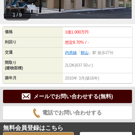
1 / 9
価格
1億1,000万円
利回り
想定8.70% / -
交通
内房線
「
館山
」駅 徒歩27分
間取り
2LDK(637.50㎡)
(建物面積)
築年月
2010年 3月(築16年)
メールでお問い合わせする(無料)
電話でお問い合わせする
無料会員登録はこちら