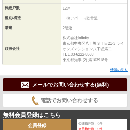
棟総戸数
12戸
種別/構造
一棟アパート/鉄骨造
階建
2階建
株式会社Infinity
東京都中央区八丁堀３丁目21-3 ライ
取扱会社
オンズマンション八丁堀第二
TEL:03-6222-8868
東京都知事 (2) 第103918号
情報の見方
メールでお問い合わせする(無料)
電話でお問い合わせする
無料会員登録はこちら
公開物件数：
0
件
会員登録
会員物件数：
0
件