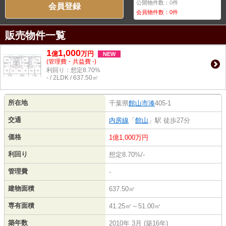
公開物件数：
0
件
会員登録
会員物件数：
0
件
販売物件一覧
1
1,000
億
万
円
NEW
(管理費・共益費 -)
利回り：想定8.70%
- / 2LDK / 637.50㎡
所在地
千葉県
館山市
湊
405-1
交通
内房線
「
館山
」駅 徒歩27分
価格
1億1,000万円
利回り
想定8.70%/-
管理費
-
建物面積
637.50㎡
専有面積
41.25㎡～51.00㎡
築年数
2010年 3月 (築16年)