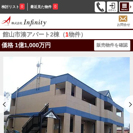
0
0
検討リスト
最近見た物件
お問合せ
館山市湊アパート2棟（
1
物件）
価格
1億1,000万円
販売物件を確認