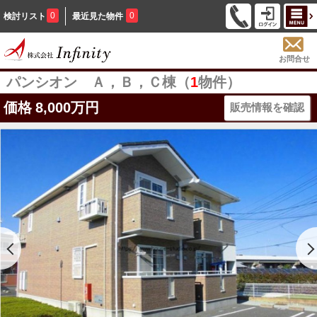
0
0
検討リスト
最近見た物件
お問合せ
パンシオン Ａ，Ｂ，Ｃ棟（
1
物件）
価格
8,000万円
販売情報を確認