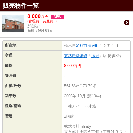
販売物件一覧
8,000
万
円
NEW
(管理費・共益費 -)
所在階：-
面積：564.63㎡
所在地
栃木県
足利市
福居町
１２７４-１
交通
東武伊勢崎線
「
福居
」駅 徒歩8分
価格
8,000万円
管理費
-
面積/坪数
564.63㎡/170.79坪
築年数
2006年 10月 (築19年)
種別/構造
一棟アパート/木造
階建
2階建
株式会社Infinity
東京都中央区八丁堀３丁目21-3 ライ