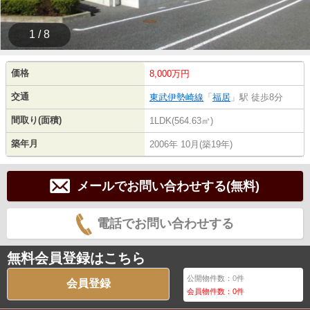
1 / 8
価格
8,000万円
交通
東武伊勢崎線
「
福居
」駅 徒歩8分
間取り(面積)
1LDK(564.63㎡)
築年月
2006年 10月(築19年)
メールでお問い合わせする(無料)
電話でお問い合わせする
無料会員登録はこちら
公開物件数：
0
件
会員登録
会員物件数：
0
件