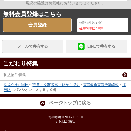
現況の確認はお気軽にお問い合わせください。
無料会員登録はこちら
公開物件数：
0
件
会員登録
会員物件数：
0
件
メールで共有する
LINEで共有する
こだわり特集
収益物件特集
株式会社Infinity
>
(売買・投資)路線・駅から探す
>
東武鉄道東武伊勢崎線
>
福
居駅
>
パンシオン Ａ，Ｂ，Ｃ棟
ページトップに戻る
営業時間:10:00～19：00
定休日:水曜日