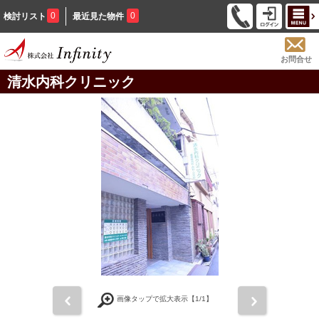
0
0
検討リスト
最近見た物件
お問合せ
清水内科クリニック
前
次
画像タップで拡大表示【
1
/1】