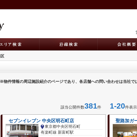
央区
※物件情報の周辺施設紹介のページであり、各店舗への問い合わせは当社で
381
1-20
該当公開件数
件
件表示
セブンイレブン 中央区明石町店
聖路加ガ
東京都中央区明石町
有楽町線 新富町駅