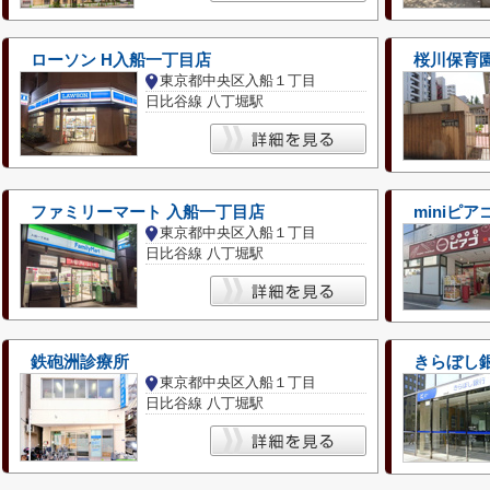
ローソン H入船一丁目店
桜川保育
東京都中央区入船１丁目
日比谷線 八丁堀駅
ファミリーマート 入船一丁目店
miniピア
東京都中央区入船１丁目
日比谷線 八丁堀駅
鉄砲洲診療所
きらぼし
東京都中央区入船１丁目
日比谷線 八丁堀駅