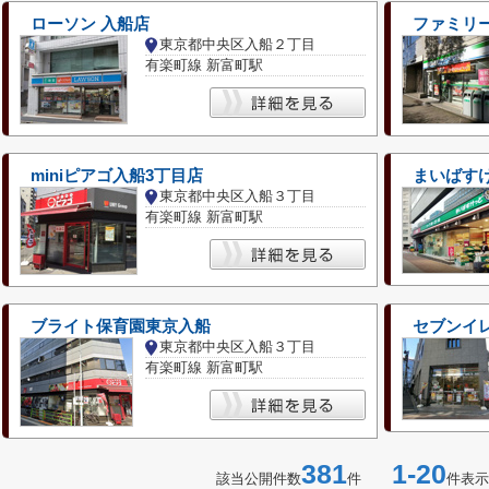
ローソン 入船店
ファミリ
東京都中央区入船２丁目
有楽町線 新富町駅
miniピアゴ入船3丁目店
まいばす
東京都中央区入船３丁目
有楽町線 新富町駅
ブライト保育園東京入船
セブンイレ
東京都中央区入船３丁目
有楽町線 新富町駅
381
1-20
該当公開件数
件
件表示