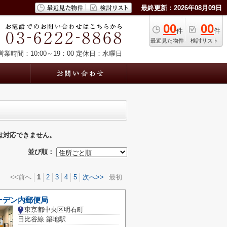
最終更新：2026年08月09日
00
00
件
件
最近見た物件
検討リスト
営業時間：10:00～19：00
定休日：水曜日
は対応できません。
並び順：
<<前へ
1
2
3
4
5
次へ>>
最初
ーデン内郵便局
東京都中央区明石町
日比谷線 築地駅