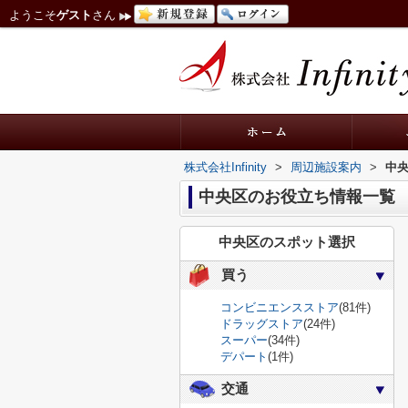
ようこそ
ゲスト
さん
株式会社Infinity
>
周辺施設案内
>
中
中央区のお役立ち情報一覧
中央区のスポット選択
買う
コンビニエンスストア
(81件)
ドラッグストア
(24件)
スーパー
(34件)
デパート
(1件)
交通