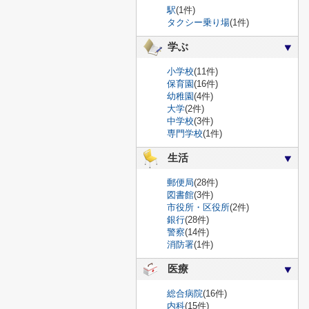
駅
(1件)
タクシー乗り場
(1件)
学ぶ
小学校
(11件)
保育園
(16件)
幼稚園
(4件)
大学
(2件)
中学校
(3件)
専門学校
(1件)
生活
郵便局
(28件)
図書館
(3件)
市役所・区役所
(2件)
銀行
(28件)
警察
(14件)
消防署
(1件)
医療
総合病院
(16件)
内科
(15件)