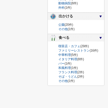
動物病院
(8件)
外科
(1件)
出かける
公園
(20件)
その他
(1件)
食べる
喫茶店・カフェ
(29件)
ファミリーレストラン
(16件)
中華料理
(5件)
イタリア料理
(8件)
バー
(1件)
和風料理
(1件)
フランス料理
(2件)
そば・うどん
(2件)
その他
(1件)