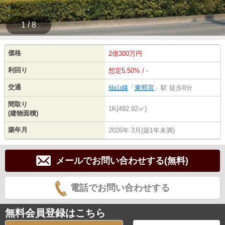
1 / 8
価格
2億300万円
利回り
想定5.50% / -
交通
仙山線
「
東照宮
」駅 徒歩8分
間取り
1K(492.92㎡)
(建物面積)
築年月
2026年 3月(築1年未満)
メールでお問い合わせする(無料)
電話でお問い合わせする
無料会員登録はこちら