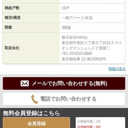
棟総戸数
15戸
種別/構造
一棟アパート/木造
階建
3階建
株式会社Infinity
東京都中央区八丁堀３丁目21-3 ライ
取扱会社
オンズマンション八丁堀第二
TEL:03-6222-8868
東京都知事 (2) 第103918号
情報の見方
メールでお問い合わせする(無料)
電話でお問い合わせする
無料会員登録はこちら
公開物件数：
0
件
会員登録
会員物件数：
0
件