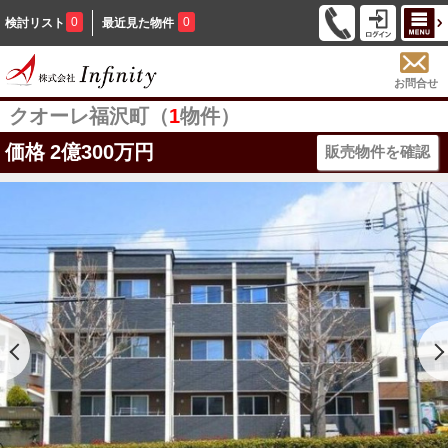
0
0
検討リスト
最近見た物件
お問合せ
クオーレ福沢町（
1
物件）
価格
2億300万円
販売物件を確認