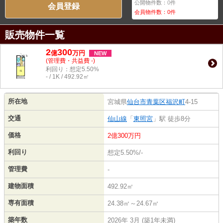
公開物件数：
0
件
会員登録
会員物件数：
0
件
販売物件一覧
2
300
億
万
円
NEW
(管理費・共益費 -)
利回り：想定5.50%
- / 1K / 492.92㎡
所在地
宮城県
仙台市青葉区
福沢町
4-15
交通
仙山線
「
東照宮
」駅 徒歩8分
価格
2億300万円
利回り
想定5.50%/-
管理費
-
建物面積
492.92㎡
専有面積
24.38㎡～24.67㎡
築年数
2026年 3月 (築1年未満)