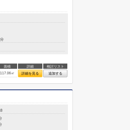
7分
面積
詳細
検討リスト
117.06㎡
詳細を見る
追加する
8
分
分