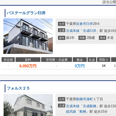
該当公開
パステールグラン臼井
千葉県
佐倉市
臼井
29-6
住所
交通
京成本線
「
京成臼井
」駅 徒歩15
築1年
2階建
木造
築年
階数
構造
所在階
賃料
管理費・共益費
敷金
礼金
間取り
6,050
万円
0万円
-
-
1K
1
フォルス２５
千葉県
船橋市
湊町
１丁目
住所
交通
京成本線
「
京成船橋
」駅 徒歩13
総武線
「
船橋
」駅 徒歩15分