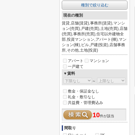
種別で絞り込む
現在の種別
賃貸,店舗(賃貸),事務所(賃貸),マンシ
ョン(売買),戸建(売買),土地(売買),店舗
(売買),事務所(売買),住宅以外建物全
部,投資マンション,アパート(棟),マン
ション(棟),ビル,戸建(投資),店舗事務
所,その他,土地(投資)
アパート
マンション
一戸建て
▼賃料
～
敷金・保証金なし
礼金・敷引なし
共益費・管理費込み
10
件が該当
間取り