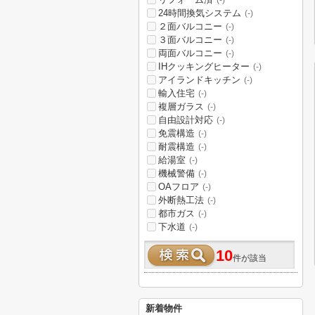
(-)
24時間換気システム
(-)
２面バルコニー
(-)
３面バルコニー
(-)
両面バルコニー
(-)
IHクッキングヒーター
(-)
アイランドキッチン
(-)
輸入住宅
(-)
複層ガラス
(-)
自由設計対応
(-)
免震構造
(-)
耐震構造
(-)
給湯室
(-)
機械警備
(-)
OAフロア
(-)
外断熱工法
(-)
都市ガス
(-)
下水道
(-)
10
件が該当
新着物件