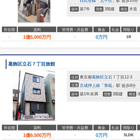
日比谷線
「
北千住
」駅 徒歩20分
築7年
3階建
木造
築年
階数
構造
所在階
賃料
管理費・共益費
敷金
礼金
間取り
1
億
5,000
万円
0万円
-
-
1R
葛飾区立石７丁目旅館
東京都
葛飾区
立石
７丁目12-3
住所
交通
京成押上線
「
青砥
」駅 徒歩8分
築1年未満
3階建
築年
階数
構造
所在階
賃料
管理費・共益費
敷金
礼金
間取り
1
億
6,500
万円
0万円
-
-
5LDK