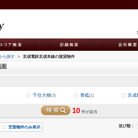
駅から探す
>
京成電鉄京成本線の賃貸物件
画面
千住大橋
青砥
京成
(3)
(1)
10
件が該当
並び順：
空室物件のみ表示