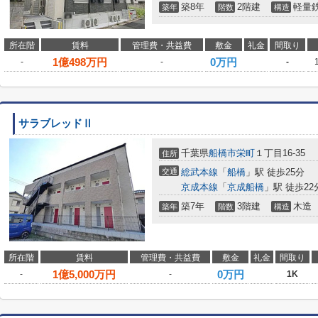
築8年
2階建
軽量
築年
階数
構造
所在階
賃料
管理費・共益費
敷金
礼金
間取り
1
億
498
万円
0万円
-
-
-
サラブレッドⅡ
千葉県
船橋市
栄町
１丁目16-35
住所
交通
総武本線
「
船橋
」駅 徒歩25分
京成本線
「
京成船橋
」駅 徒歩22
築7年
3階建
木造
築年
階数
構造
所在階
賃料
管理費・共益費
敷金
礼金
間取り
1
億
5,000
万円
0万円
-
-
1K