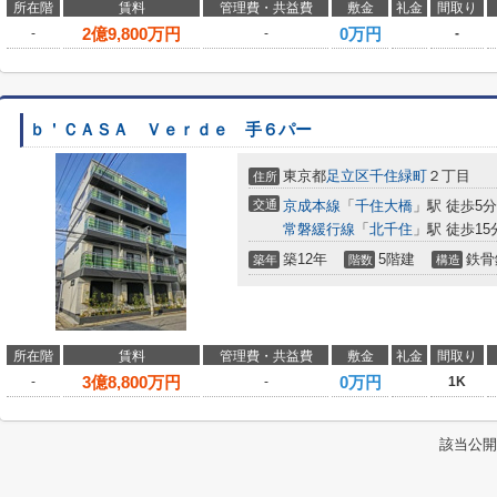
所在階
賃料
管理費・共益費
敷金
礼金
間取り
2
億
9,800
万円
0万円
-
-
-
ｂ＇ＣＡＳＡ Ｖｅｒｄｅ 手６パー
東京都
足立区
千住緑町
２丁目
住所
交通
京成本線
「
千住大橋
」駅 徒歩5分
常磐緩行線
「
北千住
」駅 徒歩15
築12年
5階建
鉄骨
築年
階数
構造
所在階
賃料
管理費・共益費
敷金
礼金
間取り
3
億
8,800
万円
0万円
-
-
1K
該当公開