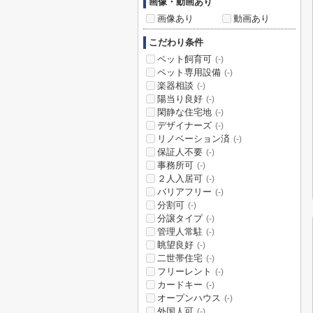
画像・動画あり
画像あり
動画あり
こだわり条件
ペット飼育可
(-)
ペット専用設備
(-)
楽器相談
(-)
陽当り良好
(-)
閑静な住宅地
(-)
デザイナーズ
(-)
リノベーション済
(-)
保証人不要
(-)
事務所可
(-)
２人入居可
(-)
バリアフリー
(-)
分割可
(-)
分譲タイプ
(-)
管理人常駐
(-)
眺望良好
(-)
二世帯住宅
(-)
フリーレント
(-)
カードキー
(-)
オープンハウス
(-)
外国人可
(-)