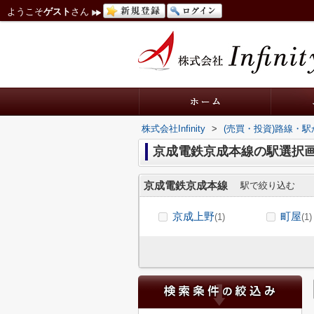
ようこそ
ゲスト
さん
株式会社Infinity
>
(売買・投資)路線・
京成電鉄京成本線の駅選択
京成電鉄京成本線
駅で絞り込む
京成上野
町屋
(1)
(1)