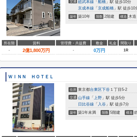
交通
総武本線
「
船橋
」駅 徒歩10分
京成本線
「
京成船橋
」駅 徒歩10
築10年
2階建
木造
築年
階数
構造
所在階
賃料
管理費・共益費
敷金
礼金
間取り
2
億
1,800
万円
0万円
-
-
1R
ＷＩＮＮ ＨＯＴＥＬ
東京都
台東区
下谷
１丁目5-2
住所
交通
山手線
「
上野
」駅 徒歩5分
日比谷線
「
入谷
」駅 徒歩7分
築1年未満
5階建
築年
階数
構造