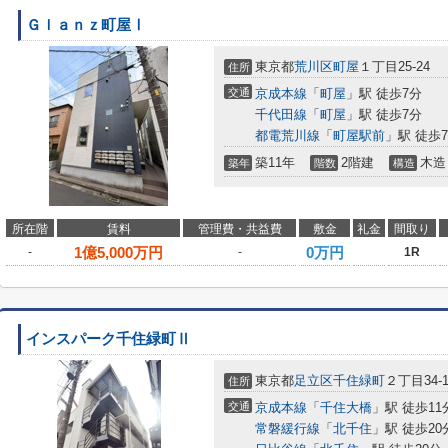
Ｇｌａｎｚ町屋Ⅰ
東京都
荒川区
町屋
１丁目25-24
住所
交通
京成本線
「
町屋
」駅 徒歩7分
千代田線
「
町屋
」駅 徒歩7分
都電荒川線
「
町屋駅前
」駅 徒歩
築11年
2階建
木造
築年
階数
構造
所在階
賃料
管理費・共益費
敷金
礼金
間取り
1
億
5,000
万円
0万円
-
-
1R
インスパーク千住緑町Ⅱ
東京都
足立区
千住緑町
２丁目34-1
住所
交通
京成本線
「
千住大橋
」駅 徒歩11
常磐緩行線
「
北千住
」駅 徒歩20