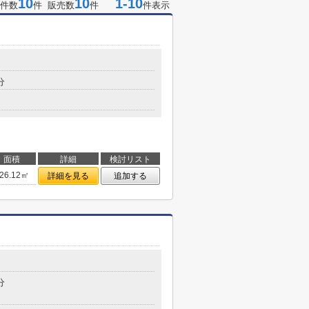
10
10
1-10
件数
件 販売数
件
件表示
分
面積
詳細
検討リスト
26.12㎡
詳細を見る
追加する
分