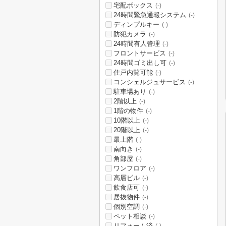
宅配ボックス
(-)
24時間緊急通報システム
(-)
ディンプルキー
(-)
防犯カメラ
(-)
24時間有人管理
(-)
フロントサービス
(-)
24時間ゴミ出し可
(-)
住戸内覧可能
(-)
コンシェルジュサービス
(-)
駐車場あり
(-)
2階以上
(-)
1階の物件
(-)
10階以上
(-)
20階以上
(-)
最上階
(-)
南向き
(-)
角部屋
(-)
ワンフロア
(-)
高層ビル
(-)
飲食店可
(-)
居抜物件
(-)
個別空調
(-)
ペット相談
(-)
リフォーム済