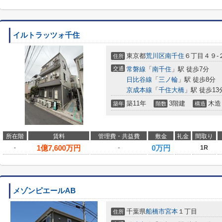
イルトラッツォ千住
東京都
荒川区
南千住
６丁目４９-
住所
交通
常磐線
「
南千住
」駅 徒歩7分
日比谷線
「
三ノ輪
」駅 徒歩8分
京成本線
「
千住大橋
」駅 徒歩13
築11年
3階建
木造
築年
階数
構造
所在階
賃料
管理費・共益費
敷金
礼金
間取り
1
億
7,600
万円
0万円
-
-
1R
メゾンピエールAB
千葉県
船橋市
宮本
１丁目
住所