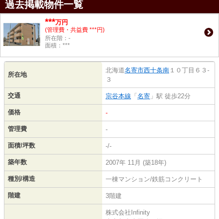
過去掲載物件一覧
***
万円
(管理費・共益費 ***円)
所在階：-
面積：***
北海道
名寄市
西十条南
１０丁目６３-
所在地
３
交通
宗谷本線
「
名寄
」駅 徒歩22分
価格
-
管理費
-
面積/坪数
-/-
築年数
2007年 11月 (築18年)
種別/構造
一棟マンション/鉄筋コンクリート
階建
3階建
株式会社Infinity