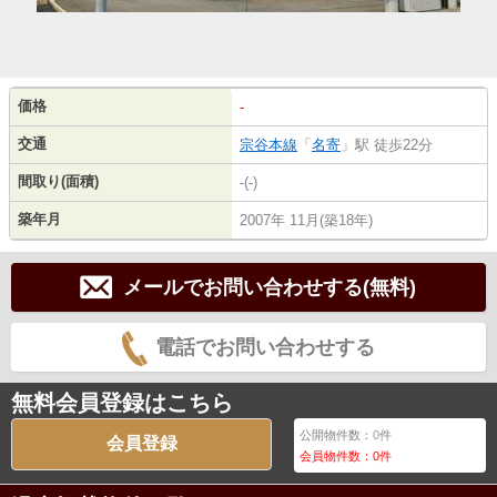
価格
-
交通
宗谷本線
「
名寄
」駅 徒歩22分
間取り(面積)
-(-)
築年月
2007年 11月(築18年)
メールでお問い合わせする(無料)
電話でお問い合わせする
無料会員登録はこちら
公開物件数：
0
件
会員登録
会員物件数：
0
件