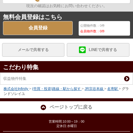
現況の確認はお気軽にお問い合わせください。
無料会員登録はこちら
公開物件数：
0
件
会員登録
会員物件数：
0
件
メールで共有する
LINEで共有する
こだわり特集
収益物件特集
株式会社Infinity
>
(売買・投資)路線・駅から探す
>
JR宗谷本線
>
名寄駅
>
グラ
ンドソレイユ
ページトップに戻る
営業時間:10:00～19：00
定休日:水曜日