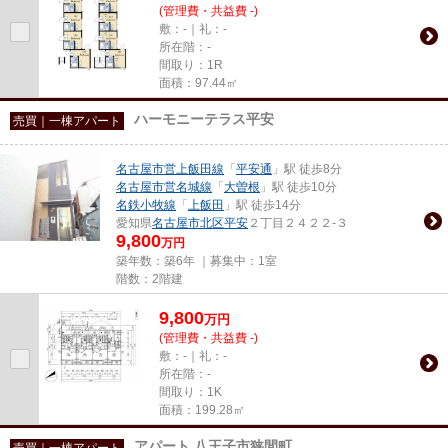
(管理費・共益費 -)
敷：-｜礼：-
所在階：-
間取り：1R
面積：97.44㎡
ハーモニーテラス平安
売買｜一棟アパート
名古屋市営上飯田線
「
平安通
」駅 徒歩8分
名古屋市営名城線
「
大曽根
」駅 徒歩10分
名鉄小牧線
「
上飯田
」駅 徒歩14分
愛知県
名古屋市北区
平安
２丁目２４２２-３
9,800
万円
築年数：築6年 ｜募集中：
1室
階数：2階建
9,800
万
円
(管理費・共益費 -)
敷：-｜礼：-
所在階：-
間取り：1K
面積：199.28㎡
アパート 八王子市狭間町
売買｜一棟アパート