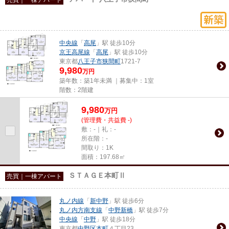
中央線
「
高尾
」駅 徒歩10分
京王高尾線
「
高尾
」駅 徒歩10分
東京都
八王子市
狭間町
1721-7
9,980
万円
築年数：築1年未満 ｜募集中：
1室
階数：2階建
9,980
万
円
(管理費・共益費 -)
敷：-｜礼：-
所在階：-
間取り：1K
面積：197.68㎡
ＳＴＡＧＥ本町Ⅱ
売買｜一棟アパート
丸ノ内線
「
新中野
」駅 徒歩6分
丸ノ内方南支線
「
中野新橋
」駅 徒歩7分
中央線
「
中野
」駅 徒歩18分
東京都
中野区
本町
４丁目23