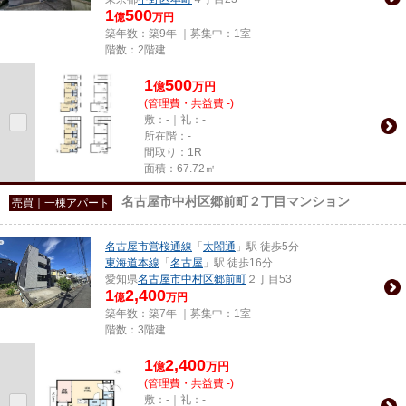
1
500
億
万円
築年数：築9年 ｜募集中：
1室
階数：2階建
1
500
億
万
円
(管理費・共益費 -)
敷：-｜礼：-
所在階：-
間取り：1R
面積：67.72㎡
名古屋市中村区郷前町２丁目マンション
売買｜一棟アパート
名古屋市営桜通線
「
太閤通
」駅 徒歩5分
東海道本線
「
名古屋
」駅 徒歩16分
愛知県
名古屋市中村区
郷前町
２丁目53
1
2,400
億
万円
築年数：築7年 ｜募集中：
1室
階数：3階建
1
2,400
億
万
円
(管理費・共益費 -)
敷：-｜礼：-