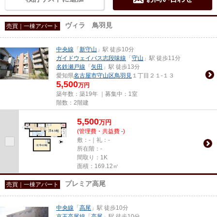
ヴィラ 鳥羽見
売買｜一棟アパート
中央線
「
新守山
」駅 徒歩10分
ガイドウェイバス志段味線
「
守山
」駅 徒歩11分
名鉄瀬戸線
「
矢田
」駅 徒歩13分
愛知県
名古屋市守山区
鳥羽見
１丁目２１-１３
5,500
万円
築年数：築19年 ｜募集中：
1室
階数：2階建
5,500
万
円
(管理費・共益費 -)
敷：-｜礼：-
所在階：-
間取り：1K
面積：169.12㎡
プレミア高尾
売買｜一棟アパート
中央線
「
高尾
」駅 徒歩10分
京王高尾線
「
高尾
」駅 徒歩10分