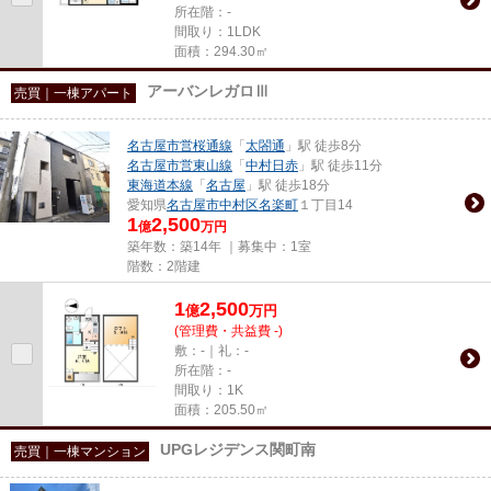
所在階：-
間取り：1LDK
面積：294.30㎡
アーバンレガロⅢ
売買｜一棟アパート
名古屋市営桜通線
「
太閤通
」駅 徒歩8分
名古屋市営東山線
「
中村日赤
」駅 徒歩11分
東海道本線
「
名古屋
」駅 徒歩18分
愛知県
名古屋市中村区
名楽町
１丁目14
1
2,500
億
万円
築年数：築14年 ｜募集中：
1室
階数：2階建
1
2,500
億
万
円
(管理費・共益費 -)
敷：-｜礼：-
所在階：-
間取り：1K
面積：205.50㎡
UPGレジデンス関町南
売買｜一棟マンション