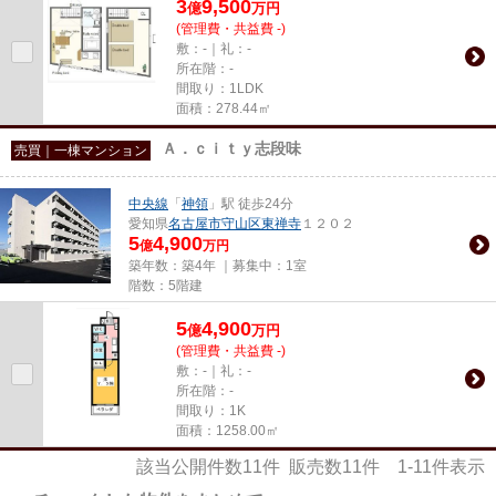
3
9,500
億
万
円
(管理費・共益費 -)
敷：-｜礼：-
所在階：-
間取り：1LDK
面積：278.44㎡
Ａ．ｃｉｔｙ志段味
売買｜一棟マンション
中央線
「
神領
」駅 徒歩24分
愛知県
名古屋市守山区
東禅寺
１２０２
5
4,900
億
万円
築年数：築4年 ｜募集中：
1室
階数：5階建
5
4,900
億
万
円
(管理費・共益費 -)
敷：-｜礼：-
所在階：-
間取り：1K
面積：1258.00㎡
該当公開件数
11
件 販売数
11
件
1-11
件表示