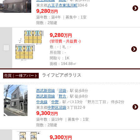
東京都
八王子市
東浅川町
334-6
9,280
万円
築年数：築4年 ｜募集中：
1室
階数：2階建
9,280
万
円
(管理費・共益費 -)
敷：-｜礼：-
所在階：-
間取り：1K
面積：194.88㎡
ライフピアポラリス
売買｜一棟アパート
西武新宿線
「
沼袋
」駅 徒歩8分
西武新宿線
「
野方
」駅 徒歩8分
中央線
「
中野
」駅 バス13分 「野方三丁目」 停歩2分
東京都
中野区
沼袋
３丁目22-9
9,300
万円
築年数：築19年 ｜募集中：
1室
階数：2階建
9,300
万
円