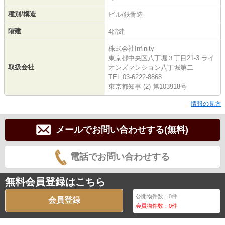
種別/構造
ビル/鉄骨造
階建
4階建
株式会社Infinity
東京都中央区八丁堀３丁目21-3 ライ
取扱会社
オンズマンション八丁堀第二
TEL:03-6222-8868
東京都知事 (2) 第103918号
情報の見方
メールでお問い合わせする(無料)
電話でお問い合わせする
無料会員登録はこちら
公開物件数：
0
件
会員登録
会員物件数：
0
件