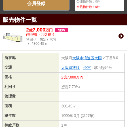
公開物件数：
0
件
会員登録
会員物件数：
0
件
販売物件一覧
2
7,000
億
万
円
NEW
(管理費・共益費 -)
利回り：想定7.70%
- / - / 300.45㎡
所在地
大阪府
大阪市浪速区
大国
２丁目8-6
交通
大阪環状線
「
今宮
」駅 徒歩4分
価格
2億7,000万円
利回り
想定7.70%/-
管理費
-
面積
300.45㎡
築年数
1999年 3月 (築27年)
棟総戸数
1戸