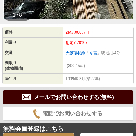
1 / 8
価格
2億7,000万円
利回り
想定7.70% / -
交通
大阪環状線
「
今宮
」駅 徒歩4分
間取り
-(300.45㎡)
(建物面積)
築年月
1999年 3月(築27年)
メールでお問い合わせする(無料)
電話でお問い合わせする
無料会員登録はこちら