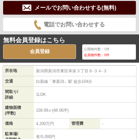
メールでお問い合わせする(無料)
電話でお問い合わせする
無料会員登録はこちら
公開物件数：
0
件
会員登録
会員物件数：
0
件
所在地
新潟県
新潟市東区
幸栄
３丁目９-３４-３
交通
白新線
「
東新潟
」駅 徒歩104分
間取り/
1LDK
詳細
建物面積
158.89㎡(48.06坪)
(坪数)
価格
管理費
4,200万円
-
駐車場/
有/5,000円