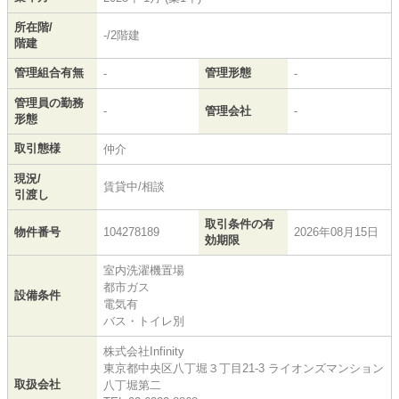
所在階/
-/2階建
階建
管理組合有無
管理形態
-
-
管理員の勤務
-
管理会社
-
形態
取引態様
仲介
現況/
賃貸中/相談
引渡し
取引条件の有
物件番号
104278189
2026年08月15日
効期限
室内洗濯機置場
都市ガス
設備条件
電気有
バス・トイレ別
株式会社Infinity
東京都中央区八丁堀３丁目21-3 ライオンズマンション
取扱会社
八丁堀第二