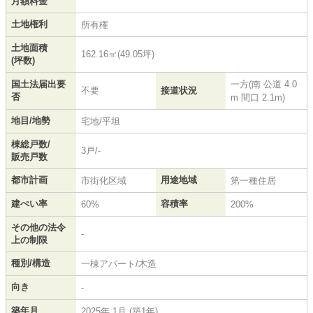
月額料金
土地権利
所有権
土地面積
162.16㎡(49.05坪)
(坪数)
国土法届出要
一方(南 公道 4.0
不要
接道状況
否
m 間口 2.1m)
地目/地勢
宅地/平坦
棟総戸数/
3戸/-
販売戸数
都市計画
用途地域
市街化区域
第一種住居
建ぺい率
容積率
60%
200%
その他の法令
-
上の制限
種別/構造
一棟アパート/木造
向き
-
築年月
2025年 1月 (築1年)