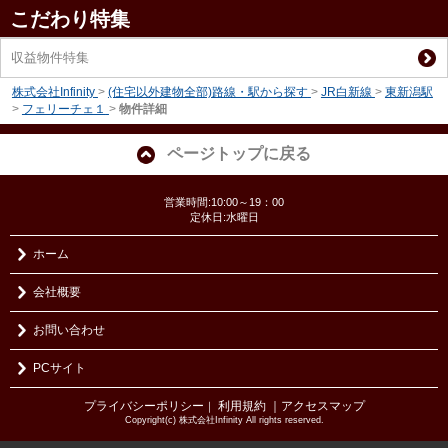
こだわり特集
収益物件特集
株式会社Infinity
>
(住宅以外建物全部)路線・駅から探す
>
JR白新線
>
東新潟駅
>
フェリーチェ１
>
物件詳細
ページトップに戻る
営業時間:10:00～19：00
定休日:水曜日
ホーム
会社概要
お問い合わせ
PCサイト
プライバシーポリシー
利用規約
｜アクセスマップ
｜
Copyright(c) 株式会社Infinity All rights reserved.