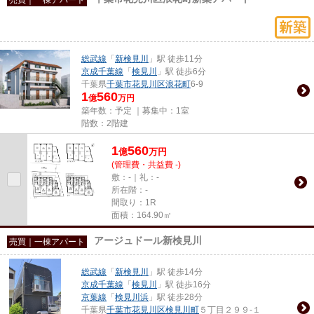
総武線
「
新検見川
」駅 徒歩11分
京成千葉線
「
検見川
」駅 徒歩6分
千葉県
千葉市花見川区
浪花町
6-9
1
560
億
万円
築年数：予定 ｜募集中：
1室
階数：2階建
1
560
億
万
円
(管理費・共益費 -)
敷：-｜礼：-
所在階：-
間取り：1R
面積：164.90㎡
アージュドール新検見川
売買｜一棟アパート
総武線
「
新検見川
」駅 徒歩14分
京成千葉線
「
検見川
」駅 徒歩16分
京葉線
「
検見川浜
」駅 徒歩28分
千葉県
千葉市花見川区
検見川町
５丁目２９９-１