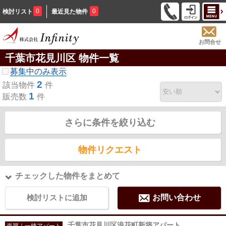
0
0
検討リスト
最近見た物件
お問合せ
千葉市花見川区 物件一覧
募集中のみ表示
2
該当物件
件
1
販売数
件
さらに条件を絞り込む
物件リクエスト
チェックした物件をまとめて
検討リストに追加
お問い合わせ
千葉市花見川区浪花町新築アパート
売買｜一棟アパート