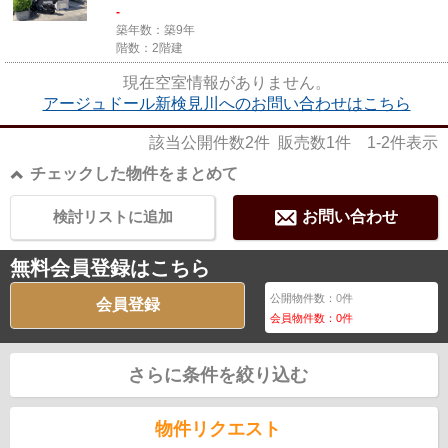
-
築年数：築9年
階数：2階建
現在空室情報がありません。
アージュドール新検見川へのお問い合わせはこちら
該当公開件数
2
件 販売数
1
件
1-2
件表示
チェックした物件をまとめて
検討リストに追加
お問い合わせ
無料会員登録はこちら
公開物件数：
0
件
会員登録
会員物件数：
0
件
さらに条件を絞り込む
物件リクエスト