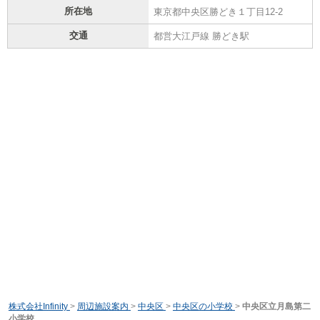
所在地
東京都中央区勝どき１丁目12-2
交通
都営大江戸線 勝どき駅
株式会社Infinity
>
周辺施設案内
>
中央区
>
中央区の小学校
>
中央区立月島第二
小学校