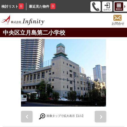
0
0
検討リスト
最近見た物件
お問合せ
中央区立月島第二小学校
前
次
画像タップで拡大表示【
1
/1】