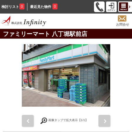
0
0
検討リスト
最近見た物件
お問合せ
ファミリーマート 八丁堀駅前店
前
次
画像タップで拡大表示【
1
/1】