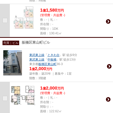
階数：3階建
1
1,580
億
万
円
(管理費・共益費 -)
敷：-｜礼：-
所在階：-
間取り：1DK
面積：130.41㎡
板橋区東山町ビル
売買｜ビル
東武東上線
「
ときわ台
」駅 徒歩9分
東武東上線
「
中板橋
」駅 徒歩13分
東京都
板橋区
東山町
36-3
1
2,000
億
万円
築年数：築20年 ｜募集中：
1室
階数：3階建
1
2,000
億
万
円
(管理費・共益費 -)
敷：-｜礼：-
所在階：-
間取り：-
面積：122.62㎡