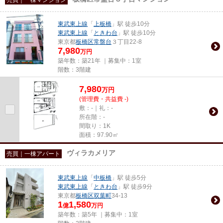
東武東上線
「
上板橋
」駅 徒歩10分
東武東上線
「
ときわ台
」駅 徒歩10分
東京都
板橋区
常盤台
３丁目22-8
7,980
万円
築年数：築21年 ｜募集中：
1室
階数：3階建
7,980
万
円
(管理費・共益費 -)
敷：-｜礼：-
所在階：-
間取り：1K
面積：97.90㎡
ヴィラカメリア
売買｜一棟アパート
東武東上線
「
中板橋
」駅 徒歩5分
東武東上線
「
ときわ台
」駅 徒歩9分
東京都
板橋区
双葉町
34-13
1
1,580
億
万円
築年数：築5年 ｜募集中：
1室