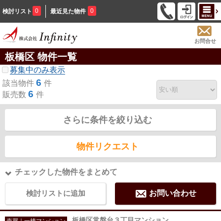
0
0
検討リスト
最近見た物件
お問合せ
板橋区 物件一覧
募集中のみ表示
6
該当物件
件
6
販売数
件
さらに条件を絞り込む
物件リクエスト
チェックした物件をまとめて
検討リストに追加
お問い合わせ
板橋区常盤台３丁目マンション
売買｜一棟マンション