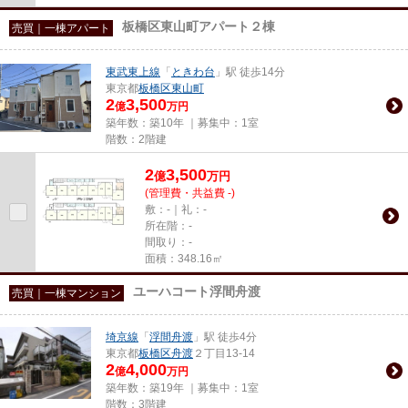
板橋区東山町アパート２棟
売買｜一棟アパート
東武東上線
「
ときわ台
」駅 徒歩14分
東京都
板橋区
東山町
2
3,500
億
万円
築年数：築10年 ｜募集中：
1室
階数：2階建
2
3,500
億
万
円
(管理費・共益費 -)
敷：-｜礼：-
所在階：-
間取り：-
面積：348.16㎡
ユーハコート浮間舟渡
売買｜一棟マンション
埼京線
「
浮間舟渡
」駅 徒歩4分
東京都
板橋区
舟渡
２丁目13-14
2
4,000
億
万円
築年数：築19年 ｜募集中：
1室
階数：3階建