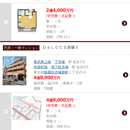
2
4,000
億
万
円
(管理費・共益費 -)
敷：-｜礼：-
所在階：-
間取り：1R
面積：298.11㎡
ＤｅＬＣＣＳ赤塚Ⅱ
売買｜一棟マンション
東武東上線
「
下赤塚
」駅 徒歩1分
有楽町線
「
地下鉄赤塚
」駅 徒歩2分
東京都
板橋区
赤塚新町
１丁目23-6
4
9,000
億
万円
築年数：築25年 ｜募集中：
1室
階数：5階建
4
9,000
億
万
円
(管理費・共益費 -)
敷：-｜礼：-
所在階：-
間取り：-
面積：598.19㎡