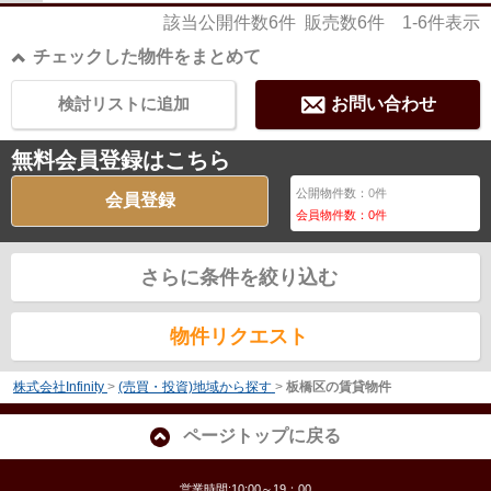
該当公開件数
6
件 販売数
6
件
1-6
件表示
チェックした物件をまとめて
検討リストに追加
お問い合わせ
無料会員登録はこちら
公開物件数：
0
件
会員登録
会員物件数：
0
件
さらに条件を絞り込む
物件リクエスト
株式会社Infinity
>
(売買・投資)地域から探す
>
板橋区の賃貸物件
ページトップに戻る
営業時間:10:00～19：00