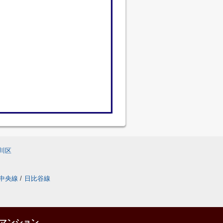
川区
中央線
/
日比谷線
マンション