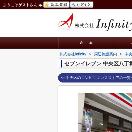
ようこそ
ゲスト
さん
株式会社Infinity
>
周辺施設案内
>
中
セブンイレブン 中央区八丁
<<中央区のコンビニエンスストアの一覧