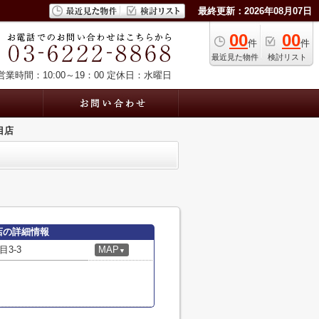
最終更新：2026年08月07日
00
00
件
件
最近見た物件
検討リスト
営業時間：10:00～19：00
定休日：水曜日
目店
店の詳細情報
3-3
MAP
▼