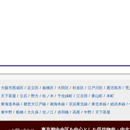
大阪市西成区
/
足立区
/
板橋区
/
大田区
/
杉並区
/
江戸川区
/
鹿児島市
/
荒
天下茶屋
/
立石
/
野方
/
松ノ木
/
千住緑町
/
江古田
/
東山町
/
本町
東海道本線
/
都営大江戸線
/
南海本線
/
京浜東北線
/
東北本線
/
総武本線
/
東中野
/
船橋
/
大久保
/
住ノ江
/
赤羽橋
/
高尾
/
中野
/
天下茶屋
東京都中央区を中心とした収益物件・中古