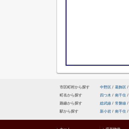
市区町村から探す
中野区
/
葛飾区
/
町名から探す
四つ木
/
南千住
/
路線から探す
総武線
/
常磐線
/
駅から探す
新小岩
/
南千住
/