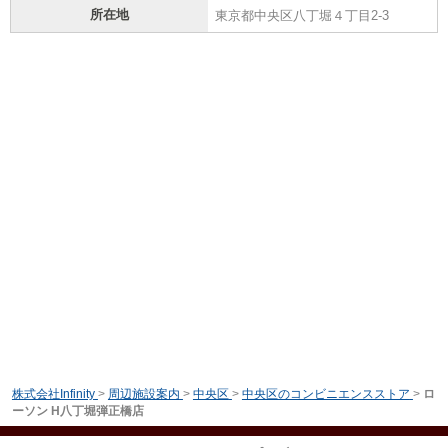
所在地
東京都中央区八丁堀４丁目2-3
株式会社Infinity
>
周辺施設案内
>
中央区
>
中央区のコンビニエンスストア
>
ロ
ーソン H八丁堀弾正橋店