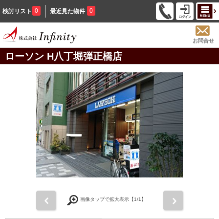
0
0
検討リスト
最近見た物件
お問合せ
ローソン H八丁堀弾正橋店
前
次
画像タップで拡大表示【
1
/1】