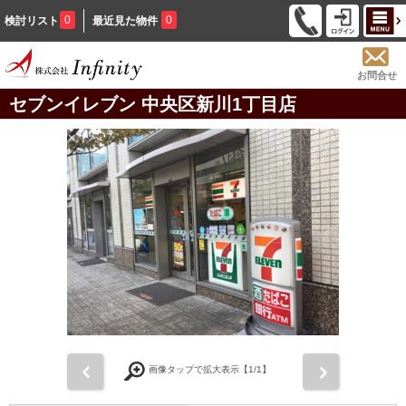
0
0
検討リスト
最近見た物件
お問合せ
セブンイレブン 中央区新川1丁目店
前
次
画像タップで拡大表示【
1
/1】