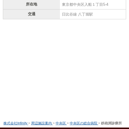
所在地
東京都中央区入船１丁目5-4
交通
日比谷線 八丁堀駅
株式会社Infinity
>
周辺施設案内
>
中央区
>
中央区の総合病院
>
鉄砲洲診療所