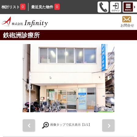
0
0
検討リスト
最近見た物件
お問合せ
鉄砲洲診療所
前
次
画像タップで拡大表示【
1
/1】