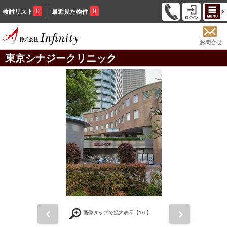
0
0
検討リスト
最近見た物件
お問合せ
東京シナジークリニック
前
次
画像タップで拡大表示【
1
/1】