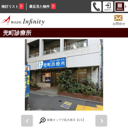
0
0
検討リスト
最近見た物件
お問合せ
兜町診療所
前
次
画像タップで拡大表示【
1
/1】