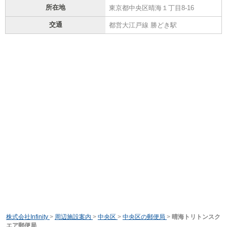
所在地
東京都中央区晴海１丁目8-16
交通
都営大江戸線 勝どき駅
株式会社Infinity
>
周辺施設案内
>
中央区
>
中央区の郵便局
>
晴海トリトンスク
エア郵便局