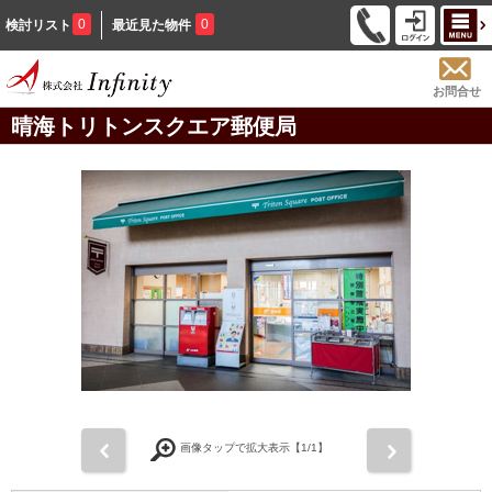
0
0
検討リスト
最近見た物件
お問合せ
晴海トリトンスクエア郵便局
前
次
画像タップで拡大表示【
1
/1】