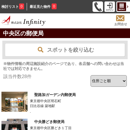
0
0
検討リスト
最近見た物件
お問合せ
中央区の郵便局
スポットを絞り込む
※物件情報の周辺施設紹介のページであり、各店舗への問い合わせは当
社では対応できません。
該当件数
28
件
聖路加ガーデン内郵便局
東京都中央区明石町
日比谷線 築地駅
-
中央勝どき郵便局
東京都中央区勝どき１丁目