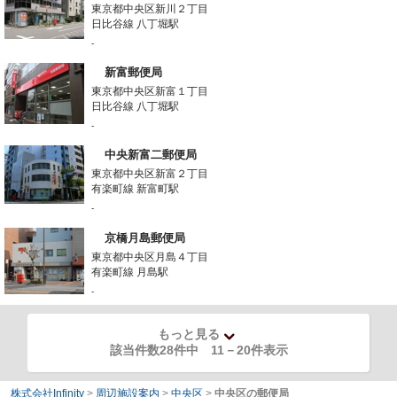
東京都中央区新川２丁目
日比谷線 八丁堀駅
-
新富郵便局
東京都中央区新富１丁目
日比谷線 八丁堀駅
-
中央新富二郵便局
東京都中央区新富２丁目
有楽町線 新富町駅
-
京橋月島郵便局
東京都中央区月島４丁目
有楽町線 月島駅
-
もっと見る
該当件数28件中
11
－
20
件表示
株式会社Infinity
>
周辺施設案内
>
中央区
>
中央区の郵便局