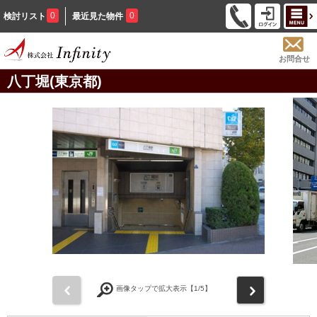
0
0
検討リスト
最近見た物件
お問合せ
八丁堀(東京都)
前
次
画像タップで拡大表示【
1
/5】