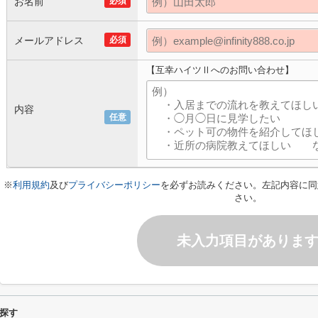
お名前
必須
メールアドレス
必須
【互幸ハイツⅡへのお問い合わせ】
内容
任意
※
利用規約
及び
プライバシーポリシー
を必ずお読みください。左記内容に同
さい。
未入力項目がありま
探す