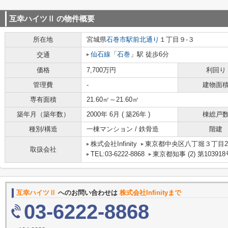
互幸ハイツⅡ
の物件概要
所在地
宮城県
石巻市
駅前北通り
１丁目９-３
仙石線
「
石巻
」駅 徒歩6分
交通
価格
7,700万円
利回り
管理費
-
建物面
専有面積
21.60㎡～21.60㎡
築年月（築年数）
2000年 6月 ( 築26年 )
棟総戸
種別/構造
一棟マンション / 鉄骨造
階建
株式会社Infinity
東京都中央区八丁堀３丁目2
取扱会社
TEL:03-6222-8868
東京都知事 (2) 第103918
互幸ハイツⅡ
へのお問い合わせは
株式会社Infinityまで
03-6222-8868