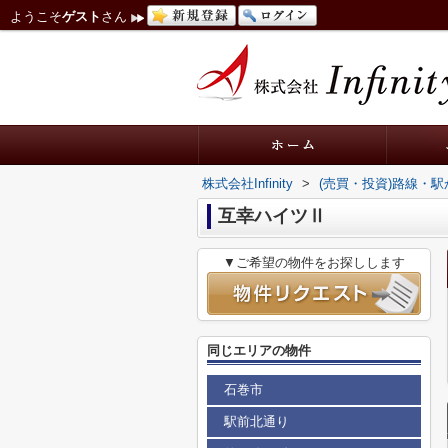
ようこそ
ゲスト
さん
株式会社Infinity
>
(売買・投資)路線・
互幸ハイツⅡ
▼ご希望の物件をお探しします
同じエリアの物件
石巻市
駅前北通り