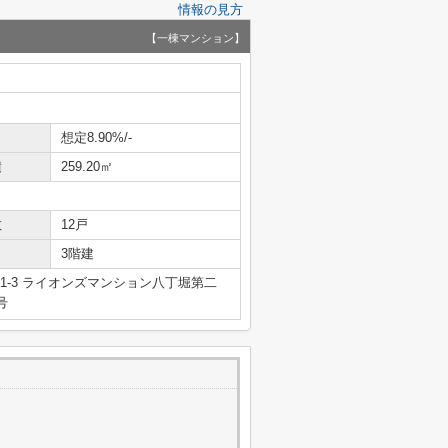
情報の見方
【一棟マンション】
想定8.90%/-
積
259.20㎡
数
12戸
3階建
1-3 ライオンズマンション八丁堀第二
号