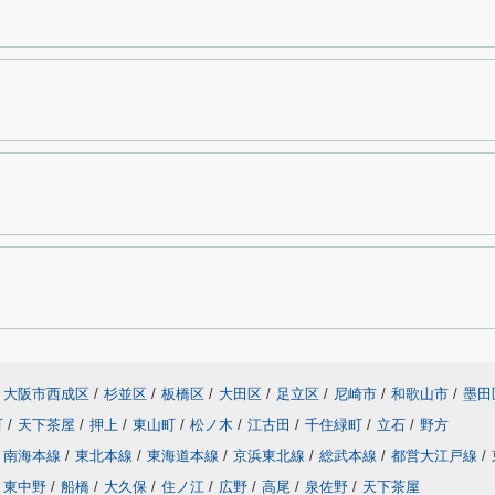
大阪市西成区
/
杉並区
/
板橋区
/
大田区
/
足立区
/
尼崎市
/
和歌山市
/
墨田
町
/
天下茶屋
/
押上
/
東山町
/
松ノ木
/
江古田
/
千住緑町
/
立石
/
野方
南海本線
/
東北本線
/
東海道本線
/
京浜東北線
/
総武本線
/
都営大江戸線
/
東中野
/
船橋
/
大久保
/
住ノ江
/
広野
/
高尾
/
泉佐野
/
天下茶屋