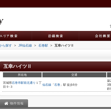
駅から探す
>
JR仙石線
>
石巻駅
>
互幸ハイツⅡ
互幸ハイツⅡ
所在地
交通
築
宮城県
石巻市
駅前北通り
１丁
仙石線
「
石巻
」駅 徒歩6分
3
目９-３
鉄
物件情報