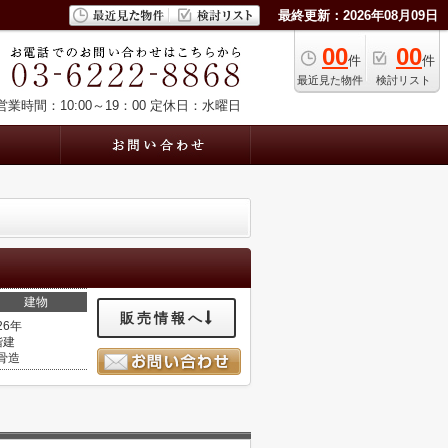
最終更新：2026年08月09日
00
00
件
件
最近見た物件
検討リスト
営業時間：10:00～19：00
定休日：水曜日
建物
販売情報へ
26年
階建
骨造