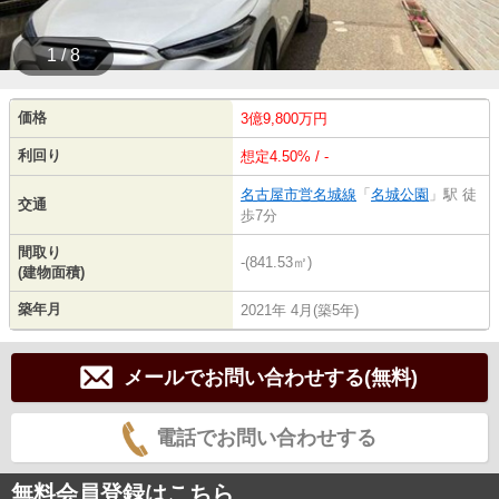
1 / 8
価格
3億9,800万円
利回り
想定4.50% / -
名古屋市営名城線
「
名城公園
」駅 徒
交通
歩7分
間取り
-(841.53㎡)
(建物面積)
築年月
2021年 4月(築5年)
メールでお問い合わせする(無料)
電話でお問い合わせする
無料会員登録はこちら