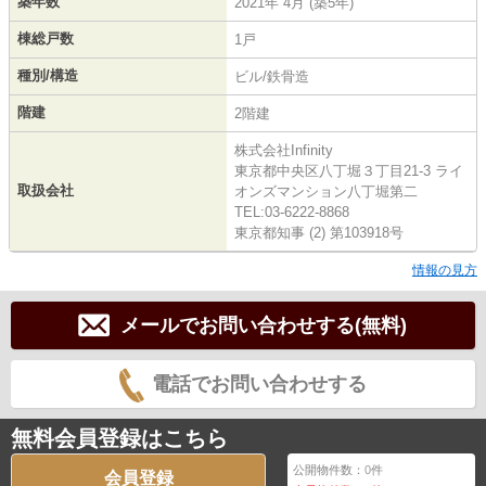
築年数
2021年 4月 (築5年)
棟総戸数
1戸
種別/構造
ビル/鉄骨造
階建
2階建
株式会社Infinity
東京都中央区八丁堀３丁目21-3 ライ
取扱会社
オンズマンション八丁堀第二
TEL:03-6222-8868
東京都知事 (2) 第103918号
情報の見方
メールでお問い合わせする(無料)
電話でお問い合わせする
無料会員登録はこちら
公開物件数：
0
件
会員登録