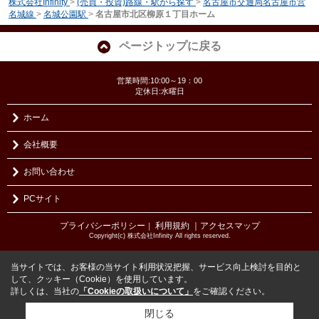
株式会社Infinity
>
(売買・投資)路線・駅から探す
>
名古屋市交通局名古屋市営
名城線
>
名城公園駅
>
名古屋市北区柳原１丁目ホーム
ページトップに戻る
営業時間:10:00～19：00
定休日:水曜日
ホーム
会社概要
お問い合わせ
PCサイト
プライバシーポリシー
利用規約
｜アクセスマップ
｜
Copyright(c) 株式会社Infinity All rights reserved.
当サイトでは、お客様の当サイト利用状況把握、サービス向上検討を目的と
して、クッキー（Cookie）を使用しています。
詳しくは、当社の
「Cookieの取扱いについて」
をご確認ください。
閉じる