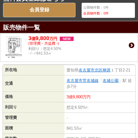
公開物件数：
0
件
会員登録
会員物件数：
0
件
販売物件一覧
3
9,800
億
万
円
NEW
(管理費・共益費 -)
利回り：想定4.50%
- / - / 841.53㎡
所在地
愛知県
名古屋市北区
柳原
１丁目2-21
名古屋市営名城線
「
名城公園
」駅 徒
交通
歩7分
価格
3億9,800万円
利回り
想定4.50%/-
管理費
-
面積
841.53㎡