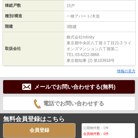
棟総戸数
15戸
種別/構造
一棟アパート/木造
階建
3階建
株式会社Infinity
東京都中央区八丁堀３丁目21-3 ライ
取扱会社
オンズマンション八丁堀第二
TEL:03-6222-8868
東京都知事 (2) 第103918号
情報の見方
メールでお問い合わせする(無料)
電話でお問い合わせする
無料会員登録はこちら
公開物件数：
0
件
会員登録
会員物件数：
0
件