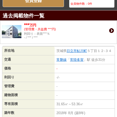
会員登録
会員物件数：
0
件
過去掲載物件一覧
***
万円
(管理費・共益費 ***円)
利回り：表面***％
- / *** / ***
所在地
茨城県
日立市
鮎川町
５丁目１２-３４
交通
常磐線
「
常陸多賀
」駅 徒歩31分
価格
-
利回り
-/-
管理費
-
建物面積
-
専有面積
31.65㎡～53.36㎡
築年数
2018年 8月 (築8年)