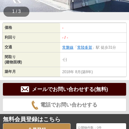
1 / 3
価格
-
利回り
- / -
交通
常磐線
「
常陸多賀
」駅 徒歩31分
間取り
-(-)
(建物面積)
築年月
2018年 8月(築8年)
メールでお問い合わせする(無料)
電話でお問い合わせする
無料会員登録はこちら
公開物件数：
0
件