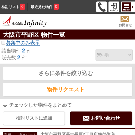
0
0
検討リスト
最近見た物件
お問合せ
大阪市平野区 物件一覧
募集中のみ表示
2
該当物件
件
2
販売数
件
さらに条件を絞り込む
物件リクエスト
チェックした物件をまとめて
検討リストに追加
お問い合わせ
大阪市平野区長吉長原2丁目店舗付住宅
売買｜一棟アパート