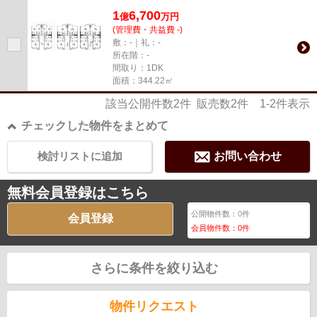
1
6,700
億
万
円
(管理費・共益費 -)
敷：-｜礼：-
所在階：-
間取り：1DK
面積：344.22㎡
該当公開件数
2
件 販売数
2
件
1-2
件表示
チェックした物件をまとめて
検討リストに追加
お問い合わせ
無料会員登録はこちら
公開物件数：
0
件
会員登録
会員物件数：
0
件
さらに条件を絞り込む
物件リクエスト