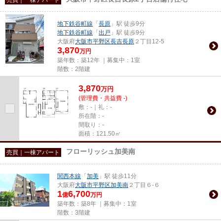
地下鉄谷町線
「
長原
」駅 徒歩9分
地下鉄谷町線
「
出戸
」駅 徒歩9分
大阪府
大阪市平野区
長吉長原
２丁目12-5
3,870
万円
築年数：築12年 ｜募集中：
1室
階数：2階建
3,870
万
円
(管理費・共益費 -)
敷：-｜礼：-
所在階：-
間取り：-
面積：121.50㎡
フローリッシュ加美南
売買｜一棟アパート
関西本線
「
加美
」駅 徒歩11分
大阪府
大阪市平野区
加美南
２丁目６-６
1
6,700
億
万円
築年数：築8年 ｜募集中：
1室
階数：3階建