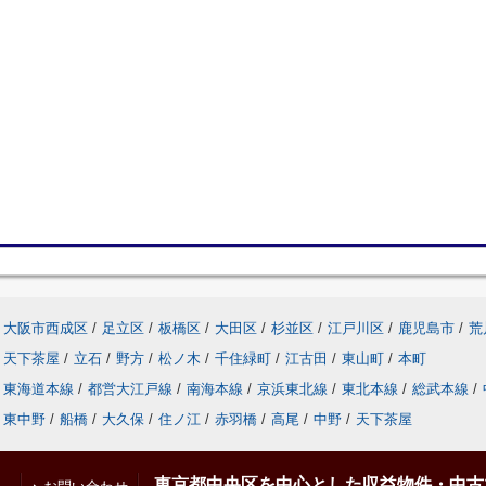
大阪市西成区
/
足立区
/
板橋区
/
大田区
/
杉並区
/
江戸川区
/
鹿児島市
/
荒
天下茶屋
/
立石
/
野方
/
松ノ木
/
千住緑町
/
江古田
/
東山町
/
本町
東海道本線
/
都営大江戸線
/
南海本線
/
京浜東北線
/
東北本線
/
総武本線
/
東中野
/
船橋
/
大久保
/
住ノ江
/
赤羽橋
/
高尾
/
中野
/
天下茶屋
東京都中央区を中心とした収益物件・中古