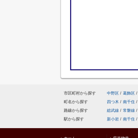
市区町村から探す
中野区
/
葛飾区
/
町名から探す
四つ木
/
南千住
/
路線から探す
総武線
/
常磐線
/
駅から探す
新小岩
/
南千住
/