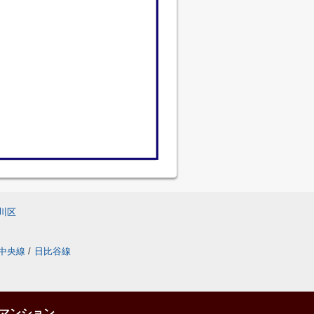
川区
中央線
/
日比谷線
マンション