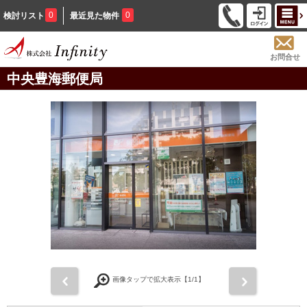
0
0
検討リスト
最近見た物件
お問合せ
中央豊海郵便局
前
次
画像タップで拡大表示【
1
/1】