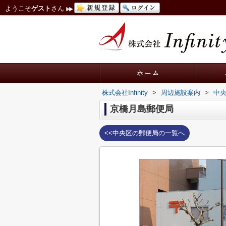
ようこそ
ゲスト
さん
株式会社Infinity
>
周辺施設案内
>
中
京橋月島郵便局
<<中央区の郵便局の一覧へ