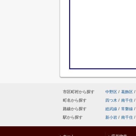
市区町村から探す
中野区
/
葛飾区
/
町名から探す
四つ木
/
南千住
/
路線から探す
総武線
/
常磐線
/
駅から探す
新小岩
/
南千住
/