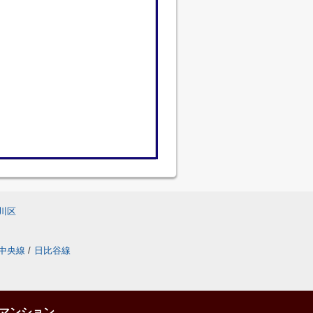
川区
中央線
/
日比谷線
マンション