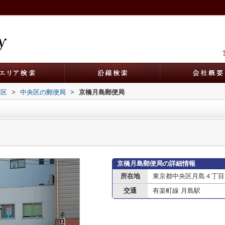
央区
>
中央区の郵便局
>
京橋月島郵便局
京橋月島郵便局の詳細情報
所在地
東京都中央区月島４丁目1
交通
有楽町線 月島駅