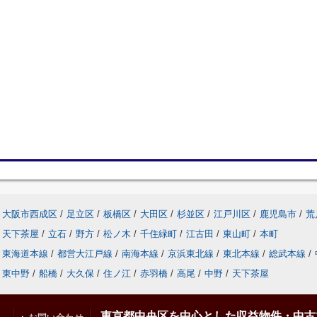
大阪市西成区
/
足立区
/
板橋区
/
大田区
/
杉並区
/
江戸川区
/
鹿児島市
/
荒
天下茶屋
/
立石
/
野方
/
松ノ木
/
千住緑町
/
江古田
/
東山町
/
本町
東海道本線
/
都営大江戸線
/
南海本線
/
京浜東北線
/
東北本線
/
総武本線
/
東中野
/
船橋
/
大久保
/
住ノ江
/
赤羽橋
/
高尾
/
中野
/
天下茶屋
東京都中央区を中心とした収益物件・中古