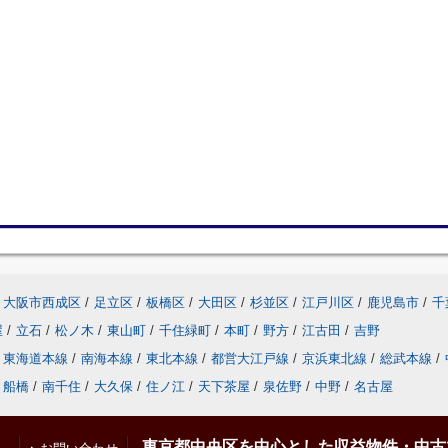
大阪市西成区
/
足立区
/
板橋区
/
大田区
/
杉並区
/
江戸川区
/
鹿児島市
/
千
屋
/
立石
/
松ノ木
/
東山町
/
千住緑町
/
本町
/
野方
/
江古田
/
吉野
東海道本線
/
南海本線
/
東北本線
/
都営大江戸線
/
京浜東北線
/
総武本線
/
船橋
/
南千住
/
大久保
/
住ノ江
/
天下茶屋
/
泉佐野
/
中野
/
名古屋
東京都中央区を中心とした収益物件・中古