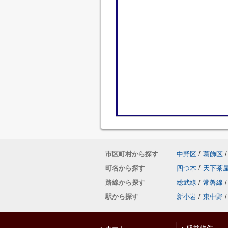
市区町村から探す
中野区
/
葛飾区
/
町名から探す
四つ木
/
天下茶
路線から探す
総武線
/
常磐線
/
駅から探す
新小岩
/
東中野
/