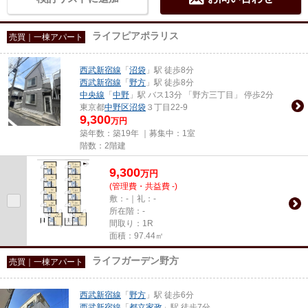
ライフピアポラリス
売買｜一棟アパート
西武新宿線
「
沼袋
」駅 徒歩8分
西武新宿線
「
野方
」駅 徒歩8分
中央線
「
中野
」駅 バス13分 「野方三丁目」 停歩2分
東京都
中野区
沼袋
３丁目22-9
9,300
万円
築年数：築19年 ｜募集中：
1室
階数：2階建
9,300
万
円
(管理費・共益費 -)
敷：-｜礼：-
所在階：-
間取り：1R
面積：97.44㎡
ライフガーデン野方
売買｜一棟アパート
西武新宿線
「
野方
」駅 徒歩6分
西武新宿線
「
都立家政
」駅 徒歩7分