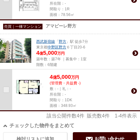
所在階：-
間取り：1R
面積：78.56㎡
アマビーレ野方
売買｜一棟マンション
西武新宿線
「
野方
」駅 徒歩7分
東京都
中野区
野方
６丁目20-6
4
5,000
億
万円
築年数：築7年 ｜募集中：
1室
階数：6階建
4
5,000
億
万
円
(管理費・共益費 -)
敷：-｜礼：-
所在階：-
間取り：1DK
面積：348.93㎡
該当公開件数
4
件 販売数
4
件
1-4
件表示
チェックした物件をまとめて
検討リストに追加
お問い合わせ