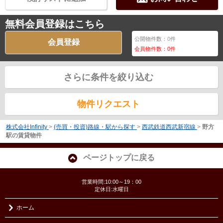
無料会員登録はこちら
公開物件数：
0
件
会員登録
会員物件数：
0
件
さらに条件を絞り込む
物件リクエスト
株式会社Infinity
>
(売買・投資)路線・駅から探す
>
西武鉄道西武新宿線
>
野方
駅の賃貸物件
ページトップに戻る
営業時間:10:00～19：00
定休日:水曜日
ホーム