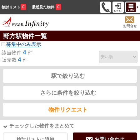
0
0
検討リスト
最近見た物件
お問合せ
野方駅物件一覧
募集中のみ表示
4
該当物件
件
4
販売数
件
駅で絞り込む
さらに条件を絞り込む
物件リクエスト
チェックした物件をまとめて
検討リストに追加
お問い合わせ