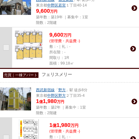
東京都
中野区
若宮
１丁目40-14
9,600
万円
築年数：築19年 ｜募集中：
1室
階数：2階建
9,600
万
円
(管理費・共益費 -)
敷：-｜礼：-
所在階：-
間取り：1R
面積：99.18㎡
フェリスメリー
売買｜一棟アパート
西武新宿線
「
野方
」駅 徒歩8分
東京都
中野区
野方
２丁目35-4
1
1,980
億
万円
築年数：築2年 ｜募集中：
1室
階数：2階建
1
1,980
億
万
円
(管理費・共益費 -)
敷：-｜礼：-