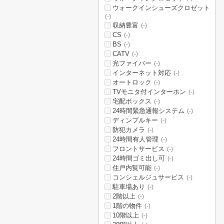
ウォークインシューズクロゼット
(-)
収納豊富
(-)
CS
(-)
BS
(-)
CATV
(-)
光ファイバー
(-)
インターネット対応
(-)
オートロック
(-)
TVモニタ付インターホン
(-)
宅配ボックス
(-)
24時間緊急通報システム
(-)
ディンプルキー
(-)
防犯カメラ
(-)
24時間有人管理
(-)
フロントサービス
(-)
24時間ゴミ出し可
(-)
住戸内覧可能
(-)
コンシェルジュサービス
(-)
駐車場あり
(-)
2階以上
(-)
1階の物件
(-)
10階以上
(-)