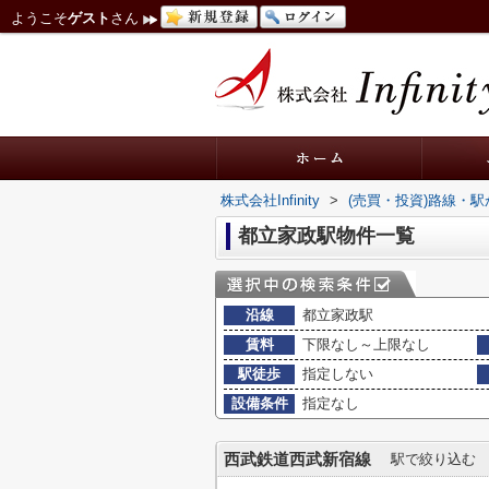
ようこそ
ゲスト
さん
株式会社Infinity
>
(売買・投資)路線・
都立家政駅物件一覧
沿線
都立家政駅
賃料
下限なし～上限なし
駅徒歩
指定しない
設備条件
指定なし
西武鉄道西武新宿線
駅で絞り込む