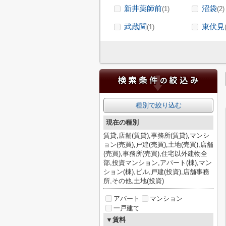
新井薬師前
沼袋
(1)
(2)
武蔵関
東伏見
(1)
種別で絞り込む
現在の種別
賃貸,店舗(賃貸),事務所(賃貸),マンシ
ョン(売買),戸建(売買),土地(売買),店舗
(売買),事務所(売買),住宅以外建物全
部,投資マンション,アパート(棟),マン
ション(棟),ビル,戸建(投資),店舗事務
所,その他,土地(投資)
アパート
マンション
一戸建て
▼賃料