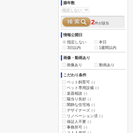
築年数
2
件が該当
情報公開日
指定しない
本日
3日以内
1週間以内
画像・動画あり
画像あり
動画あり
こだわり条件
ペット飼育可
(-)
ペット専用設備
(-)
楽器相談
(-)
陽当り良好
(-)
閑静な住宅地
(-)
デザイナーズ
(-)
リノベーション済
(-)
保証人不要
(-)
事務所可
(-)
２人入居可