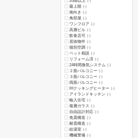
20階以上
(-)
最上階
(-)
南向き
(-)
角部屋
(-)
ワンフロア
(-)
高層ビル
(-)
飲食店可
(-)
居抜物件
(-)
個別空調
(-)
ペット相談
(-)
リフォーム済
(-)
24時間換気システム
(-)
２面バルコニー
(-)
３面バルコニー
(-)
両面バルコニー
(-)
IHクッキングヒーター
(-)
アイランドキッチン
(-)
輸入住宅
(-)
複層ガラス
(-)
自由設計対応
(-)
免震構造
(-)
耐震構造
(-)
給湯室
(-)
機械警備
(-)