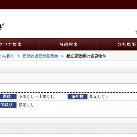
駅から探す
>
西武鉄道西武新宿線
>
都立家政駅の賃貸物件
面積
下限なし～上限なし
築年数
指定しない
間取り
指定なし