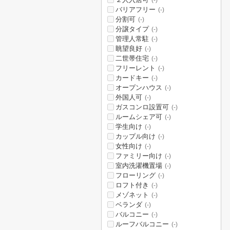
(-)
バリアフリー
(-)
分割可
(-)
分譲タイプ
(-)
管理人常駐
(-)
眺望良好
(-)
二世帯住宅
(-)
フリーレント
(-)
カードキー
(-)
オープンハウス
(-)
外国人可
(-)
ガスコンロ設置可
(-)
ルームシェア可
(-)
学生向け
(-)
カップル向け
(-)
女性向け
(-)
ファミリー向け
(-)
室内洗濯機置場
(-)
フローリング
(-)
ロフト付き
(-)
メゾネット
(-)
ベランダ
(-)
バルコニー
(-)
ルーフバルコニー
(-)