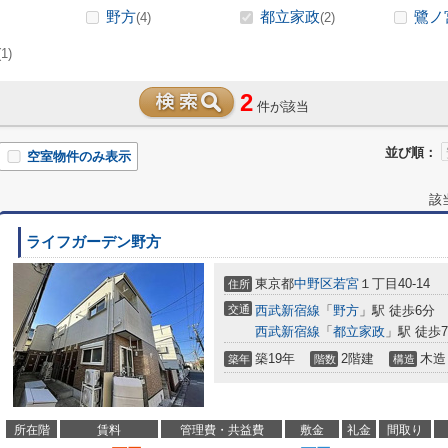
野方
都立家政
鷺ノ
(4)
(2)
(1)
2
件が該当
並び順：
空室物件のみ表示
該
ライフガーデン野方
東京都
中野区
若宮
１丁目40-14
住所
交通
西武新宿線
「
野方
」駅 徒歩6分
西武新宿線
「
都立家政
」駅 徒歩
築19年
2階建
木造
築年
階数
構造
所在階
賃料
管理費・共益費
敷金
礼金
間取り