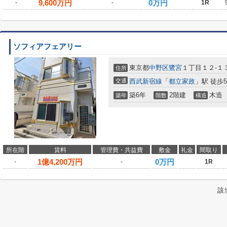
9,600
万円
0万円
-
-
1R
ソフィアフェアリー
東京都
中野区
鷺宮
１丁目１２-１
住所
交通
西武新宿線
「
都立家政
」駅 徒歩
築6年
2階建
木造
築年
階数
構造
所在階
賃料
管理費・共益費
敷金
礼金
間取り
1
億
4,200
万円
0万円
-
-
1R
該