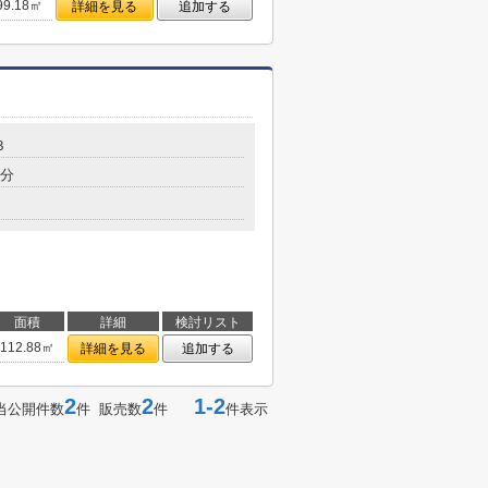
99.18㎡
詳細を見る
追加する
３
5分
面積
詳細
検討リスト
112.88㎡
詳細を見る
追加する
2
2
1-2
当公開件数
件 販売数
件
件表示