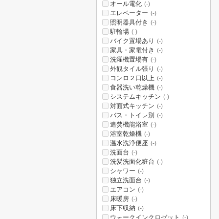
オール電化
(-)
エレベーター
(-)
照明器具付き
(-)
駐輪場
(-)
バイク置場あり
(-)
家具・家電付き
(-)
洗濯機置場有
(-)
外観タイル張り
(-)
コンロ２口以上
(-)
食器洗い乾燥機
(-)
システムキッチン
(-)
対面式キッチン
(-)
バス・トイレ別
(-)
追焚機能浴室
(-)
浴室乾燥機
(-)
温水洗浄便座
(-)
洗面台
(-)
洗髪洗面化粧台
(-)
シャワー
(-)
独立洗面台
(-)
エアコン
(-)
床暖房
(-)
床下収納
(-)
ウォークインクロゼット
(-)