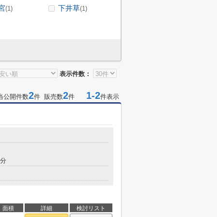
宮
下井草
(1)
(1)
表示件数：
2
2
1-2
当公開件数
件 販売数
件
件表示
7分
面積
詳細
検討リスト