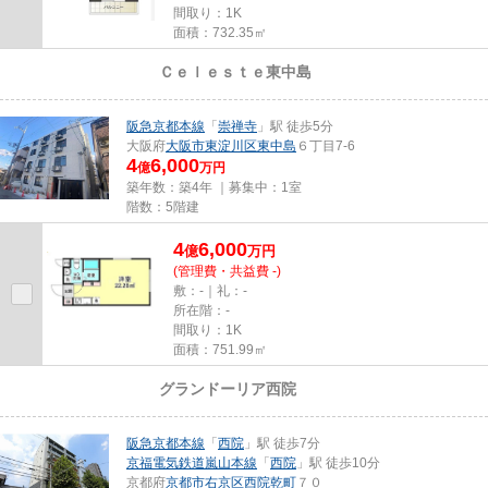
間取り：1K
面積：732.35㎡
Ｃｅｌｅｓｔｅ東中島
売買｜一棟マンション
阪急京都本線
「
崇禅寺
」駅 徒歩5分
大阪府
大阪市東淀川区
東中島
６丁目7-6
4
6,000
億
万円
築年数：築4年 ｜募集中：
1室
階数：5階建
4
6,000
億
万
円
(管理費・共益費 -)
敷：-｜礼：-
所在階：-
間取り：1K
面積：751.99㎡
グランドーリア西院
売買｜一棟マンション
阪急京都本線
「
西院
」駅 徒歩7分
京福電気鉄道嵐山本線
「
西院
」駅 徒歩10分
京都府
京都市右京区
西院乾町
７０