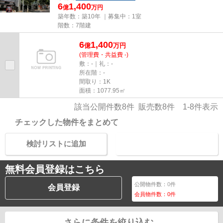
6
1,400
億
万円
築年数：築10年 ｜募集中：
1室
階数：7階建
6
1,400
億
万
円
(管理費・共益費 -)
敷：-｜礼：-
所在階：-
間取り：1K
面積：1077.95㎡
該当公開件数
8
件 販売数
8
件
1-8
件表示
チェックした物件をまとめて
検討リストに追加
お問い合わせ
無料会員登録はこちら
公開物件数：
0
件
会員登録
会員物件数：
0
件
さらに条件を絞り込む