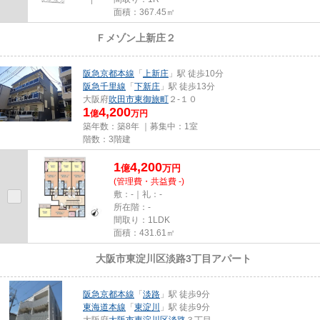
面積：367.45㎡
Ｆメゾン上新庄２
売買｜一棟アパート
阪急京都本線
「
上新庄
」駅 徒歩10分
阪急千里線
「
下新庄
」駅 徒歩13分
大阪府
吹田市
東御旅町
２-１０
1
4,200
億
万円
築年数：築8年 ｜募集中：
1室
階数：3階建
1
4,200
億
万
円
(管理費・共益費 -)
敷：-｜礼：-
所在階：-
間取り：1LDK
面積：431.61㎡
大阪市東淀川区淡路3丁目アパート
売買｜一棟アパート
阪急京都本線
「
淡路
」駅 徒歩9分
東海道本線
「
東淀川
」駅 徒歩9分