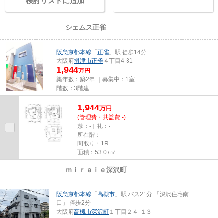
検討リストに追加
お問い合わせ
シェムス正雀
売買｜一棟アパート
阪急京都本線
「
正雀
」駅 徒歩14分
大阪府
摂津市
正雀
４丁目4-31
1,944
万円
築年数：築2年 ｜募集中：
1室
階数：3階建
1,944
万
円
(管理費・共益費 -)
敷：-｜礼：-
所在階：-
間取り：1R
面積：53.07㎡
ｍｉｒａｉｅ深沢町
売買｜一棟アパート
阪急京都本線
「
高槻市
」駅 バス21分 「深沢住宅南
口」 停歩2分
大阪府
高槻市
深沢町
１丁目２４-１３