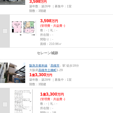
3,598
万円
築年数：築26年 ｜募集中：
1室
階数：3階建
3,598
万
円
(管理費・共益費 -)
敷：-｜礼：-
所在階：-
間取り：-
面積：210.96㎡
セレーン城跡
売買｜一棟マンション
阪急京都本線
「
高槻市
」駅 徒歩18分
大阪府
高槻市
土橋町
1-29
1
3,300
億
万円
築年数：築28年 ｜募集中：
1室
階数：3階建
1
3,300
億
万
円
(管理費・共益費 -)
敷：-｜礼：-
所在階：-
間取り：1R