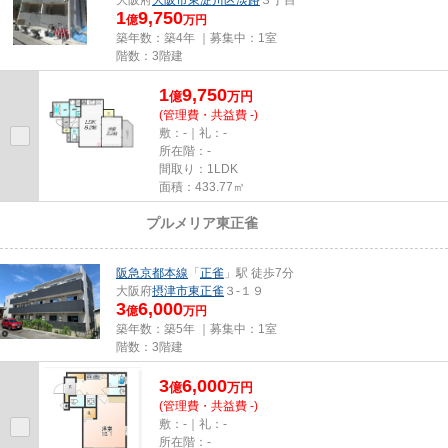
大阪府
大阪市東淀川区
淡路
３丁目
1
9,750
億
万円
築年数：築4年 ｜募集中：
1室
階数：3階建
1
9,750
億
万
円
(管理費・共益費 -)
敷：-｜礼：-
所在階：-
間取り：1LDK
面積：433.77㎡
プルメリア東正雀
売買｜一棟マンション
阪急京都本線
「
正雀
」駅 徒歩7分
大阪府
摂津市
東正雀
３-１９
3
6,000
億
万円
築年数：築5年 ｜募集中：
1室
階数：3階建
3
6,000
億
万
円
(管理費・共益費 -)
敷：-｜礼：-
所在階：-