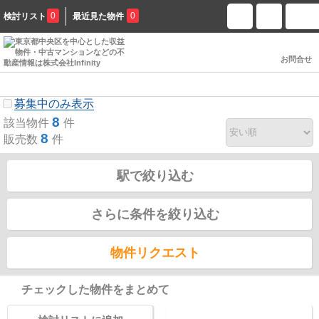
0
0
検討リスト
最近見た物件
お問合せ
阪急電鉄阪急京都本線の駅選択画面
募集中のみ表示
8
該当物件
件
8
販売数
件
駅で絞り込む
さらに条件を絞り込む
物件リクエスト
チェックした物件をまとめて