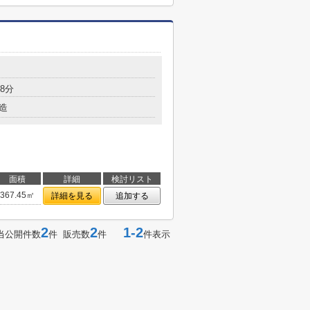
8分
造
面積
詳細
検討リスト
367.45㎡
詳細を見る
追加する
2
2
1-2
当公開件数
件 販売数
件
件表示