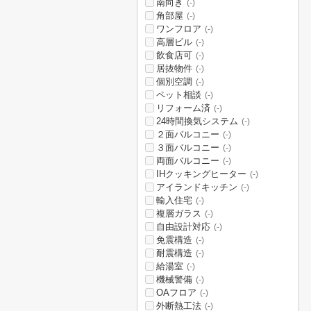
南向き
(-)
角部屋
(-)
ワンフロア
(-)
高層ビル
(-)
飲食店可
(-)
居抜物件
(-)
個別空調
(-)
ペット相談
(-)
リフォーム済
(-)
24時間換気システム
(-)
２面バルコニー
(-)
３面バルコニー
(-)
両面バルコニー
(-)
IHクッキングヒーター
(-)
アイランドキッチン
(-)
輸入住宅
(-)
複層ガラス
(-)
自由設計対応
(-)
免震構造
(-)
耐震構造
(-)
給湯室
(-)
機械警備
(-)
OAフロア
(-)
外断熱工法
(-)