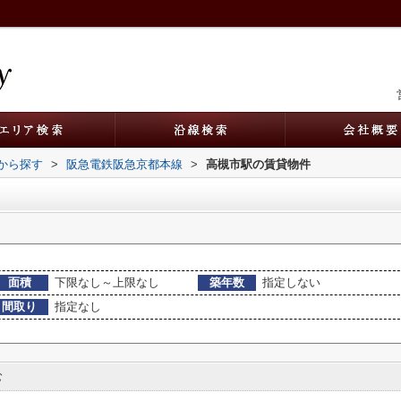
駅から探す
>
阪急電鉄阪急京都本線
>
高槻市駅の賃貸物件
面積
下限なし～上限なし
築年数
指定しない
間取り
指定なし
む