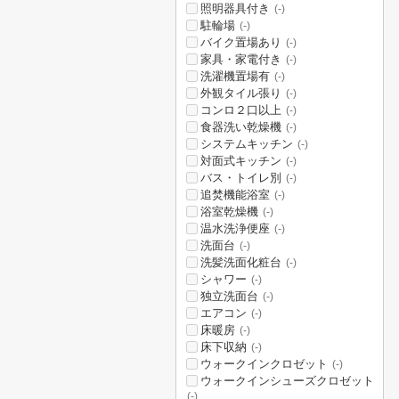
照明器具付き
(-)
駐輪場
(-)
バイク置場あり
(-)
家具・家電付き
(-)
洗濯機置場有
(-)
外観タイル張り
(-)
コンロ２口以上
(-)
食器洗い乾燥機
(-)
システムキッチン
(-)
対面式キッチン
(-)
バス・トイレ別
(-)
追焚機能浴室
(-)
浴室乾燥機
(-)
温水洗浄便座
(-)
洗面台
(-)
洗髪洗面化粧台
(-)
シャワー
(-)
独立洗面台
(-)
エアコン
(-)
床暖房
(-)
床下収納
(-)
ウォークインクロゼット
(-)
ウォークインシューズクロゼット
(-)