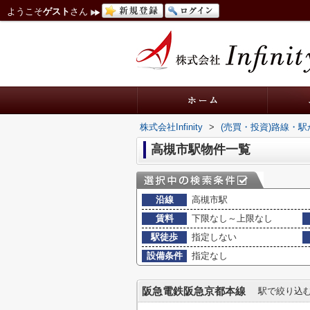
ようこそ
ゲスト
さん
株式会社Infinity
>
(売買・投資)路線・
高槻市駅物件一覧
沿線
高槻市駅
賃料
下限なし～上限なし
駅徒歩
指定しない
設備条件
指定なし
阪急電鉄阪急京都本線
駅で絞り込