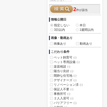
2
件が該当
情報公開日
指定しない
本日
3日以内
1週間以内
画像・動画あり
画像あり
動画あり
こだわり条件
ペット飼育可
(-)
ペット専用設備
(-)
楽器相談
(-)
陽当り良好
(-)
閑静な住宅地
(-)
デザイナーズ
(-)
リノベーション済
(-)
保証人不要
(-)
事務所可
(-)
２人入居可
(-)
バリアフリー
(-)