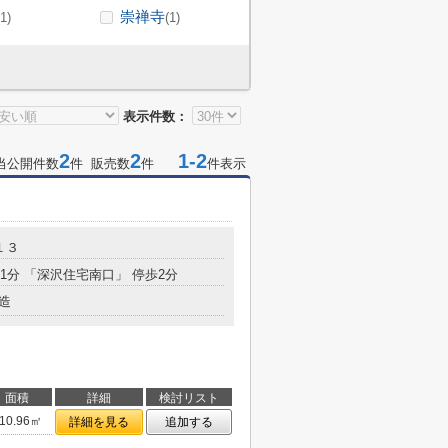
崇禅寺
(1)
(1)
表示件数：
2
2
1-2
当公開件数
件 販売数
件
件表示
１３
21分 「深沢住宅南口」 停歩2分
造
面積
詳細
検討リスト
10.96㎡
詳細を見る
追加する