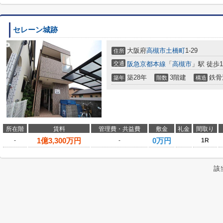
セレーン城跡
大阪府
高槻市
土橋町
1-29
住所
交通
阪急京都本線
「
高槻市
」駅 徒歩1
築28年
3階建
鉄骨
築年
階数
構造
所在階
賃料
管理費・共益費
敷金
礼金
間取り
1
億
3,300
万円
0万円
-
-
1R
該