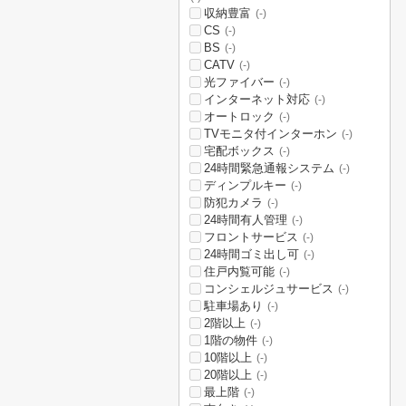
収納豊富
(-)
CS
(-)
BS
(-)
CATV
(-)
光ファイバー
(-)
インターネット対応
(-)
オートロック
(-)
TVモニタ付インターホン
(-)
宅配ボックス
(-)
24時間緊急通報システム
(-)
ディンプルキー
(-)
防犯カメラ
(-)
24時間有人管理
(-)
フロントサービス
(-)
24時間ゴミ出し可
(-)
住戸内覧可能
(-)
コンシェルジュサービス
(-)
駐車場あり
(-)
2階以上
(-)
1階の物件
(-)
10階以上
(-)
20階以上
(-)
最上階
(-)