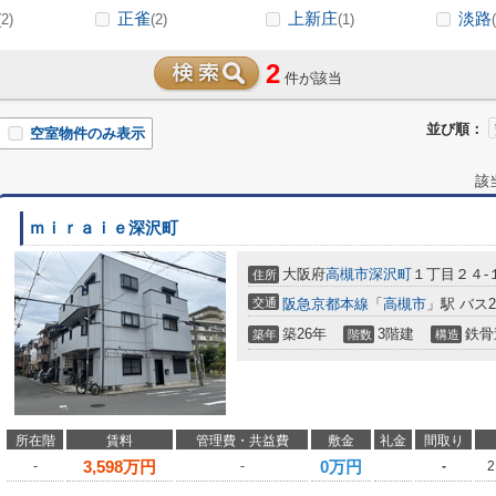
正雀
上新庄
淡路
(2)
(2)
(1)
2
件が該当
並び順：
空室物件のみ表示
該
ｍｉｒａｉｅ深沢町
大阪府
高槻市
深沢町
１丁目２４-
住所
交通
阪急京都本線
「
高槻市
」駅 バス
築26年
3階建
鉄骨
築年
階数
構造
所在階
賃料
管理費・共益費
敷金
礼金
間取り
3,598
万円
0万円
-
-
-
2