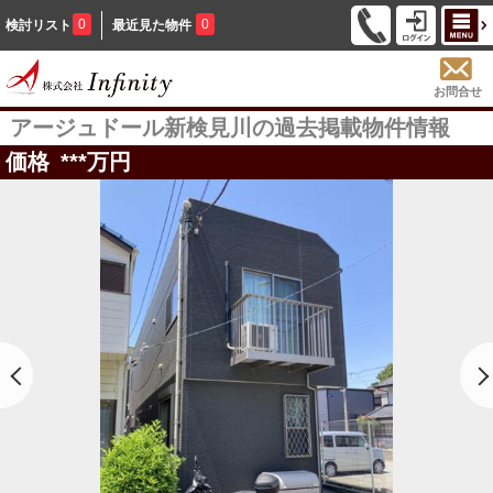
0
0
検討リスト
最近見た物件
お問合せ
アージュドール新検見川の過去掲載物件情報
価格
***
万円