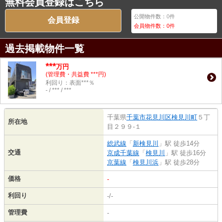
無料会員登録はこちら
公開物件数：
0
件
会員登録
会員物件数：
0
件
過去掲載物件一覧
***
万円
(管理費・共益費 ***円)
利回り：表面***％
- / *** / ***
千葉県
千葉市花見川区
検見川町
５丁
所在地
目２９９-１
総武線
「
新検見川
」駅 徒歩14分
交通
京成千葉線
「
検見川
」駅 徒歩16分
京葉線
「
検見川浜
」駅 徒歩28分
価格
-
利回り
-/-
管理費
-