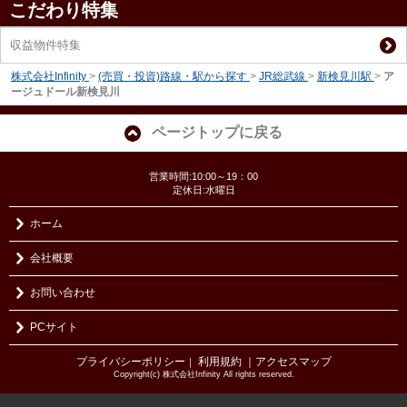
こだわり特集
収益物件特集
株式会社Infinity
>
(売買・投資)路線・駅から探す
>
JR総武線
>
新検見川駅
>
ア
ージュドール新検見川
ページトップに戻る
営業時間:10:00～19：00
定休日:水曜日
ホーム
会社概要
お問い合わせ
PCサイト
プライバシーポリシー
利用規約
｜アクセスマップ
｜
Copyright(c) 株式会社Infinity All rights reserved.