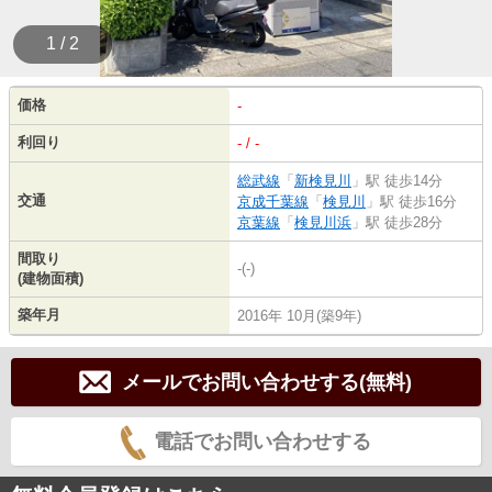
1 / 2
価格
-
利回り
- / -
総武線
「
新検見川
」駅 徒歩14分
交通
京成千葉線
「
検見川
」駅 徒歩16分
京葉線
「
検見川浜
」駅 徒歩28分
間取り
-(-)
(建物面積)
築年月
2016年 10月(築9年)
メールでお問い合わせする(無料)
電話でお問い合わせする