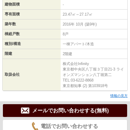
建物面積
-
専有面積
23.47㎡～27.17㎡
築年数
2016年 10月 (築9年)
棟総戸数
8戸
種別/構造
一棟アパート/木造
階建
2階建
株式会社Infinity
東京都中央区八丁堀３丁目21-3 ライ
取扱会社
オンズマンション八丁堀第二
TEL:03-6222-8868
東京都知事 (2) 第103918号
情報の見方
メールでお問い合わせする(無料)
電話でお問い合わせする