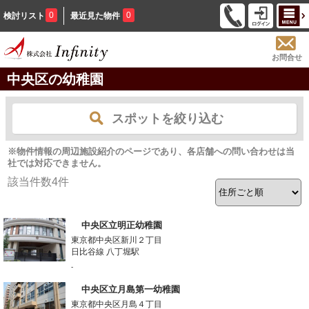
0
0
検討リスト
最近見た物件
お問合せ
中央区の幼稚園
スポットを絞り込む
※物件情報の周辺施設紹介のページであり、各店舗への問い合わせは当
社では対応できません。
該当件数
4
件
中央区立明正幼稚園
東京都中央区新川２丁目
日比谷線 八丁堀駅
-
中央区立月島第一幼稚園
東京都中央区月島４丁目