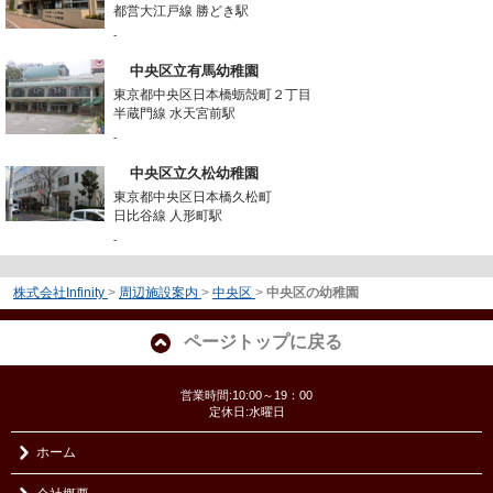
都営大江戸線 勝どき駅
-
中央区立有馬幼稚園
東京都中央区日本橋蛎殻町２丁目
半蔵門線 水天宮前駅
-
中央区立久松幼稚園
東京都中央区日本橋久松町
日比谷線 人形町駅
-
株式会社Infinity
>
周辺施設案内
>
中央区
>
中央区の幼稚園
ページトップに戻る
営業時間:10:00～19：00
定休日:水曜日
ホーム