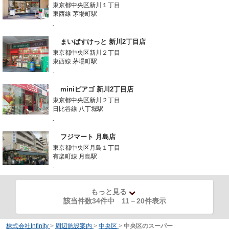
東京都中央区新川１丁目
東西線 茅場町駅
-
まいばすけっと 新川2丁目店
東京都中央区新川２丁目
東西線 茅場町駅
-
miniピアゴ 新川2丁目店
東京都中央区新川２丁目
日比谷線 八丁堀駅
-
フジマート 月島店
東京都中央区月島１丁目
有楽町線 月島駅
-
もっと見る
該当件数34件中
11
－
20
件表示
株式会社Infinity
>
周辺施設案内
>
中央区
>
中央区のスーパー