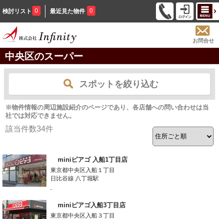
0
0
検討リスト
最近見た物件
お問合せ
中央区のスーパー
スポットを絞り込む
※物件情報の周辺施設紹介のページであり、各店舗への問い合わせは当
社では対応できません。
該当件数
34
件
miniピアゴ 入船1丁目店
東京都中央区入船１丁目
日比谷線 八丁堀駅
-
miniピアゴ入船3丁目店
東京都中央区入船３丁目