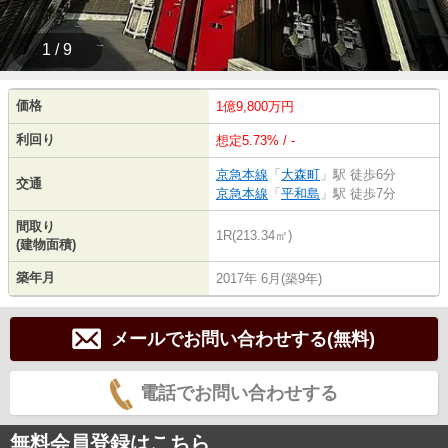
1 / 9
価格
1億9,800万円
利回り
想定5.73% / -
京急本線
「
大森町
」駅 徒歩6分
交通
京急本線
「
平和島
」駅 徒歩7分
間取り
1R(213.34㎡)
(建物面積)
築年月
2017年 6月(築9年)
メールでお問い合わせする(無料)
電話でお問い合わせする
無料会員登録はこちら