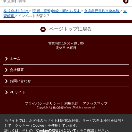
収益物件特集
株式会社Infinity
>
(売買・投資)路線・駅から探す
>
京浜急行電鉄京急本線
>
大
森町駅
>
インベスト大森２７
ページトップに戻る
営業時間:10:00～19：00
定休日:水曜日
ホーム
会社概要
お問い合わせ
PCサイト
プライバシーポリシー
利用規約
｜アクセスマップ
｜
Copyright(c) 株式会社Infinity All rights reserved.
当サイトでは、お客様の当サイト利用状況把握、サービス向上検討を目的と
して、クッキー（Cookie）を使用しています。
詳しくは、当社の
「Cookieの取扱いについて」
をご確認ください。