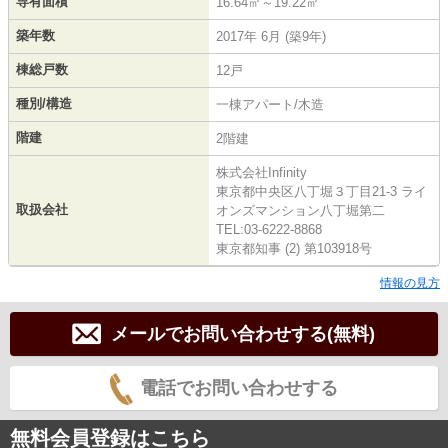
専有面積
16.64㎡～19.22㎡
築年数
2017年 6月 (築9年)
棟総戸数
12戸
種別/構造
一棟アパート/木造
階建
2階建
株式会社Infinity
東京都中央区八丁堀３丁目21-3 ライ
取扱会社
オンズマンション八丁堀第二
TEL:03-6222-8868
東京都知事 (2) 第103918号
情報の見方
メールでお問い合わせする(無料)
電話でお問い合わせする
無料会員登録はこちら