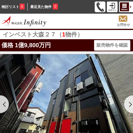
0
0
検討リスト
最近見た物件
お問合せ
インベスト大森２７（
1
物件）
価格
1億9,800万円
販売物件を確認