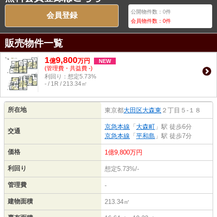
公開物件数：
0
件
会員登録
会員物件数：
0
件
販売物件一覧
1
9,800
億
万
円
NEW
(管理費・共益費 -)
利回り：想定5.73%
- / 1R / 213.34㎡
所在地
東京都
大田区
大森東
２丁目５-１８
京急本線
「
大森町
」駅 徒歩6分
交通
京急本線
「
平和島
」駅 徒歩7分
価格
1億9,800万円
利回り
想定5.73%/-
管理費
-
建物面積
213.34㎡