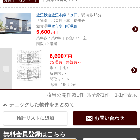
近江鉄道近江本線
「
水口
」駅 徒歩18分
「物部」バス停下車 徒歩分
滋賀県
甲賀市
水口町秋葉
6,600
万円
築年数：築6年 ｜募集中：
1室
階数：2階建
6,600
万
円
(管理費・共益費 -)
敷：-｜礼：-
所在階：-
間取り：1K
面積：196.50㎡
該当公開件数
1
件 販売数
1
件
1-1
件表示
チェックした物件をまとめて
検討リストに追加
お問い合わせ
無料会員登録はこちら