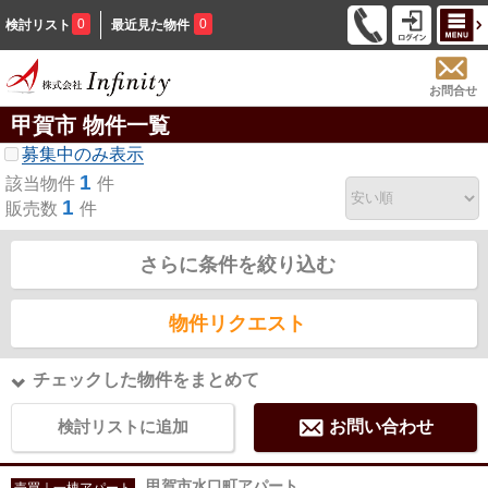
0
0
検討リスト
最近見た物件
お問合せ
甲賀市 物件一覧
募集中のみ表示
1
該当物件
件
1
販売数
件
さらに条件を絞り込む
物件リクエスト
チェックした物件をまとめて
検討リストに追加
お問い合わせ
甲賀市水口町アパート
売買｜一棟アパート